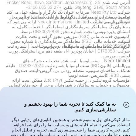
آدرس ثبت شده: 35 Fricker Road, Illovo, Sandton, Johannesburg,
Gauteng, 2196, South Africa. تلفن: +27 63 665 2106+
شرکت Neex Pty Ltd صرفاً به عنوان یک کارگزار واسطه عمل می‌کند
تمامی خدمات اجرای معاملات، نگهداری دارایی (حضانت) و تأمین
و ثبت‌نام مشتریان و معرفی آن‌ها را مطابق با فعالیت‌های تجاری مجاز
خود تسهیل می‌نماید.
نقدینگی توسط شرکت Neex International Limited ارائه می‌شود که
به عنوان یک معامله‌گر سرمایه‌گذاری (معامله‌گر با خدمات کامل، به
استثنای پذیره‌نویسی) تحت شماره مجوز GB20025869 توسط
کمیسیون خدمات مالی (FSC) موریس مجوز گرفته و تحت نظارت
است.
شرکت خدمات مالی (FSC) معامله‌گر سرمایه‌گذاری با شماره مجوز:
گروه نیگز شامل، اما محدود به، نهادهای زیر است:
GB20025869 معامله‌گر خدمات کامل به جز زیرساخت) | شماره ثبت
شرکت: C178053 | خیابان پودریر 14، طبقه دهم برج استرلینگ، پورت
لوئیس، موریس.
Neex Limited
– سنت لوسیا
|
ثبت شده تحت ثبت شرکت‌های
بین‌المللی (قانون IBC) سنت لوسیا با شماره ثبت 2024-00263
|
طبقه
همکف، ساختمان سوتبی، منطقه رودنی بی، گروس-ایلت، صندوق
پستی 838، کاستریس، سنت لوسیا
مؤسسات گروه نیكس، از جمله نیكس (Pty) Ltd، ممکن است ارائه
محصولات و خدمات به ساکنان یا شهروندان برخی از حوزه‌های قضایی
را در پاسخ به قوانین، مقررات و الزامات انطباق محدود کنند. این
شامل، اما محدود به، محدودیت‌هایی برای ساکنان ایالات متحده، کانادا
و هر حوزه قضایی دیگری است که ارائه چنین خدماتی به موجب قانون
به ما کمک کنید تا تجربه شما را بهبود بخشیم و
یا مقررات ممنوع است. گروه به طور مداوم محدودیت‌های خود را بر
سفارشی‌سازی کنیم.
اساس تغییرات نظارتی بررسی و به‌روزرسانی می‌کند.
هشدار ریسک:
قراردادهای اختلاف قیمت (CFDs) و ارزهای خارجی
(فارکس) محصولات اهرمی هستند و ریسک بالایی از دست دادن سریع
ما از کوکی‌های اول و سوم شخص و همچنین فناوری‌های ردیابی دیگر
سرمایه را تحمل می‌کنند. معامله این ابزارها ممکن است برای همه
استفاده می‌کنیم تا تمام قابلیت‌های وب‌سایت ما را برای شما فراهم
سرمایه‌گذاران مناسب نباشد. پتانسیل سود یا زیان شما به طور مستقیم
کنیم، تجربه کاربری شما را شخصی‌سازی کنیم، تجزیه و تحلیل انجام
به نوسانات قیمت بازار مرتبط است. قبل از معامله، اهداف
دهیم و تبلیغات شخصی‌سازی شده را در وب‌سایت‌های خود ارائه دهیم.