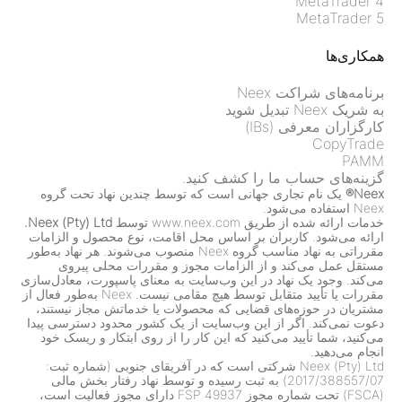
MetaTrader 4
MetaTrader 5
همکاری‌ها
برنامه‌های شراکت Neex
به شریک Neex تبدیل شوید
کارگزاران معرفی (IBs)
CopyTrade
PAMM
گزینه‌های حساب ما را کشف کنید.
Neex®
یک نام تجاری جهانی است که توسط چندین نهاد تحت گروه
Neex استفاده می‌شود.
خدمات ارائه شده از طریق www.neex.com توسط
Neex (Pty) Ltd.
ارائه می‌شود. کاربران بر اساس محل اقامت، نوع محصول و الزامات
مقرراتی به نهاد مناسب گروه Neex منصوب می‌شوند. هر نهاد به‌طور
مستقل عمل می‌کند و از الزامات مجوز و مقررات محلی پیروی
می‌کند. وجود یک نهاد در این وب‌سایت به معنای پاسپورت، معادل‌سازی
مقررات یا تأیید متقابل توسط هیچ مقامی نیست. Neex به‌طور فعال از
مشتریان در حوزه‌های قضایی که محصولات یا خدماتش مجاز نیستند،
دعوت نمی‌کند. اگر از این وب‌سایت از یک کشور محدود دسترسی پیدا
می‌کنید، شما تأیید می‌کنید که این کار را از روی ابتکار و ریسک خود
انجام می‌دهید.
Neex (Pty) Ltd شرکتی است که در آفریقای جنوبی (شماره ثبت:
2017/388557/07) به ثبت رسیده و توسط نهاد رفتار بخش مالی
(FSCA) تحت شماره مجوز FSP 49937 دارای مجوز فعالیت است،