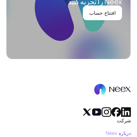
Neex را تجربه کنید
افتتاح حساب
شرکت
درباره Neex