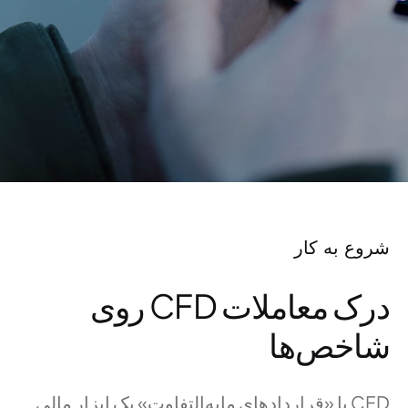
شروع به کار
درک معاملات CFD روی
شاخص‌ها
CFD یا «قراردادهای مابه‌التفاوت» یک ابزار مالی