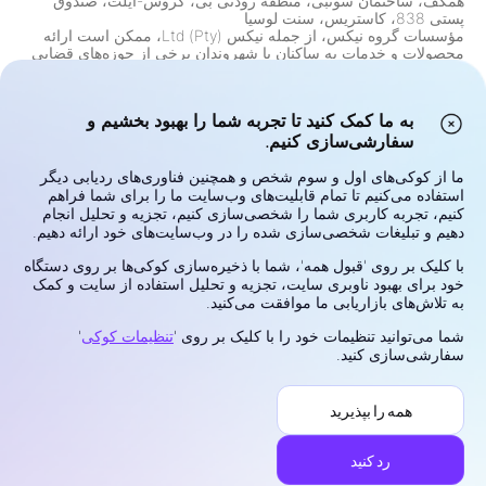
همکف، ساختمان سوتبی، منطقه رودنی بی، گروس-ایلت، صندوق
پستی 838، کاستریس، سنت لوسیا
مؤسسات گروه نیكس، از جمله نیكس (Pty) Ltd، ممکن است ارائه
محصولات و خدمات به ساکنان یا شهروندان برخی از حوزه‌های قضایی
را در پاسخ به قوانین، مقررات و الزامات انطباق محدود کنند. این
شامل، اما محدود به، محدودیت‌هایی برای ساکنان ایالات متحده، کانادا
و هر حوزه قضایی دیگری است که ارائه چنین خدماتی به موجب قانون
به ما کمک کنید تا تجربه شما را بهبود بخشیم و
یا مقررات ممنوع است. گروه به طور مداوم محدودیت‌های خود را بر
سفارشی‌سازی کنیم.
اساس تغییرات نظارتی بررسی و به‌روزرسانی می‌کند.
هشدار ریسک:
قراردادهای اختلاف قیمت (CFDs) و ارزهای خارجی
(فارکس) محصولات اهرمی هستند و ریسک بالایی از دست دادن سریع
ما از کوکی‌های اول و سوم شخص و همچنین فناوری‌های ردیابی دیگر
سرمایه را تحمل می‌کنند. معامله این ابزارها ممکن است برای همه
استفاده می‌کنیم تا تمام قابلیت‌های وب‌سایت ما را برای شما فراهم
سرمایه‌گذاران مناسب نباشد. پتانسیل سود یا زیان شما به طور مستقیم
کنیم، تجربه کاربری شما را شخصی‌سازی کنیم، تجزیه و تحلیل انجام
به نوسانات قیمت بازار مرتبط است. قبل از معامله، اهداف
دهیم و تبلیغات شخصی‌سازی شده را در وب‌سایت‌های خود ارائه دهیم.
سرمایه‌گذاری، سطح تجربه، وضعیت مالی و تحمل ریسک خود را به
دقت در نظر بگیرید. اگر در مورد ریسک‌ها یا شرایط معامله مطمئن
با کلیک بر روی 'قبول همه'، شما با ذخیره‌سازی کوکی‌ها بر روی دستگاه
نیستید، مشاوره مستقل از یک مشاور مالی معتبر دریافت کنید. با
خود برای بهبود ناوبری سایت، تجزیه و تحلیل استفاده از سایت و کمک
وجوهی که نمی‌توانید از دست بدهید، معامله نکنید.
به تلاش‌های بازاریابی ما موافقت می‌کنید.
حریم خصوصی و امنیت
شما می‌توانید تنظیمات خود را با کلیک بر روی '
تنظیمات کوکی
'
شرایط استفاده
سفارشی‌سازی کنید.
سیاست کوکی‌ها
افشای ریسک
همه را بپذیرید
رسیدگی به شکایات
©2026 نیس. تمامی حقوق محفوظ است.
رد کنید