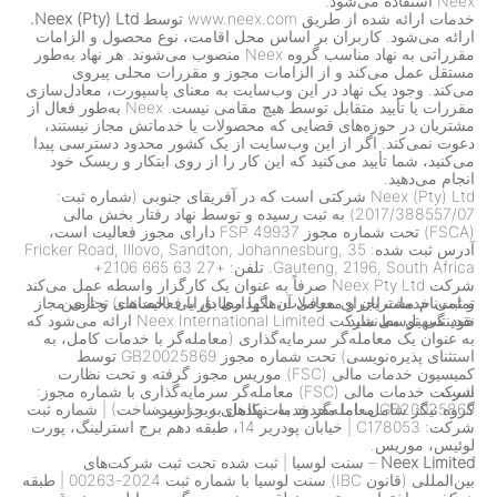
Neex استفاده می‌شود.
خدمات ارائه شده از طریق www.neex.com توسط
Neex (Pty) Ltd.
ارائه می‌شود. کاربران بر اساس محل اقامت، نوع محصول و الزامات
مقرراتی به نهاد مناسب گروه Neex منصوب می‌شوند. هر نهاد به‌طور
مستقل عمل می‌کند و از الزامات مجوز و مقررات محلی پیروی
می‌کند. وجود یک نهاد در این وب‌سایت به معنای پاسپورت، معادل‌سازی
مقررات یا تأیید متقابل توسط هیچ مقامی نیست. Neex به‌طور فعال از
مشتریان در حوزه‌های قضایی که محصولات یا خدماتش مجاز نیستند،
دعوت نمی‌کند. اگر از این وب‌سایت از یک کشور محدود دسترسی پیدا
می‌کنید، شما تأیید می‌کنید که این کار را از روی ابتکار و ریسک خود
انجام می‌دهید.
Neex (Pty) Ltd شرکتی است که در آفریقای جنوبی (شماره ثبت:
2017/388557/07) به ثبت رسیده و توسط نهاد رفتار بخش مالی
(FSCA) تحت شماره مجوز FSP 49937 دارای مجوز فعالیت است،
آدرس ثبت شده: 35 Fricker Road, Illovo, Sandton, Johannesburg,
Gauteng, 2196, South Africa. تلفن: +27 63 665 2106+
شرکت Neex Pty Ltd صرفاً به عنوان یک کارگزار واسطه عمل می‌کند
تمامی خدمات اجرای معاملات، نگهداری دارایی (حضانت) و تأمین
و ثبت‌نام مشتریان و معرفی آن‌ها را مطابق با فعالیت‌های تجاری مجاز
خود تسهیل می‌نماید.
نقدینگی توسط شرکت Neex International Limited ارائه می‌شود که
به عنوان یک معامله‌گر سرمایه‌گذاری (معامله‌گر با خدمات کامل، به
استثنای پذیره‌نویسی) تحت شماره مجوز GB20025869 توسط
کمیسیون خدمات مالی (FSC) موریس مجوز گرفته و تحت نظارت
است.
شرکت خدمات مالی (FSC) معامله‌گر سرمایه‌گذاری با شماره مجوز:
گروه نیگز شامل، اما محدود به، نهادهای زیر است:
GB20025869 معامله‌گر خدمات کامل به جز زیرساخت) | شماره ثبت
شرکت: C178053 | خیابان پودریر 14، طبقه دهم برج استرلینگ، پورت
لوئیس، موریس.
Neex Limited
– سنت لوسیا
|
ثبت شده تحت ثبت شرکت‌های
بین‌المللی (قانون IBC) سنت لوسیا با شماره ثبت 2024-00263
|
طبقه