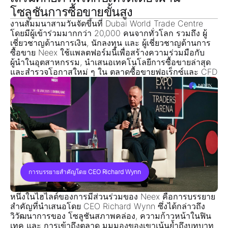
โซลูชันการซื้อขายขั้นสูง
งานสัมมนาสามวันจัดขึ้นที่
Dubai World Trade Centre
โดยมีผู้เข้าร่วมมากกว่า 20,000 คนจากทั่วโลก รวมถึง
ผู้
เชี่ยวชาญด้านการเงิน, นักลงทุน และ ผู้เชี่ยวชาญด้านการ
ซื้อขาย
Neex ใช้แพลตฟอร์มนี้เพื่อสร้างความร่วมมือกับ
ผู้นำในอุตสาหกรรม, นำเสนอเทคโนโลยีการซื้อขายล่าสุด
และสำรวจโอกาสใหม่ ๆ
ใน ตลาดซื้อขายฟอเร็กซ์และ CFD
การบรรยายสำคัญโดย
CEO Richard Wynn
หนึ่งในไฮไลต์ของการมีส่วนร่วมของ Neex คือการบรรยาย
สำคัญที่นำเสนอโดย
CEO Richard Wynn
ซึ่งได้กล่าวถึง
วิวัฒนาการของ
โซลูชันสภาพคล่อง, ความก้าวหน้าในฟิน
เทค และ การเข้าถึงตลาด
มุมมองของเขาเน้นย้ำถึงบทบาท