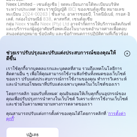
Neex Limited
– เซนต์ลูเซีย
|
จดทะเบียนภายใต้ทะเบียนบริษัท
ระหว่างประเทศ (พระราชบัญญัติ IBC) ของเซนต์ลูเซีย หมายเลข
ทะเบียน 2024-00263
|
ชั้นล่าง, อาคารซอธบี, โรดนีย์เบย์, กรอส-อิ
เลต์, กล่องไปรษณีย์ 838, คาสทรีส, เซนต์ลูเซีย
กลุ่ม Neex รวมถึง Neex (Pty) Ltd อาจจำกัดการให้บริการผลิตภัณฑ์
และบริการแก่ผู้อยู่อาศัยหรือพลเมืองในบางเขตอำนาจศาลเพื่อตอบ
สนองต่อกฎหมาย ข้อบังคับ และข้อกำหนดการปฏิบัติตามที่เกี่ยวข้อง
ซึ่งรวมถึงแต่ไม่จำกัดเพียงการจำกัดผู้อยู่อาศัยในสหรัฐอเมริกา
แคนาดา และเขตอำนาจศาลอื่น ๆ ที่การเสนอขายดังกล่าวถูกห้าม
โดยกฎหมายหรือข้อบังคับ กลุ่มนี้จะตรวจสอบและปรับปรุงข้อจำกัด
ช่วยเราปรับปรุงและปรับแต่งประสบการณ์ของคุณให้
อย่างต่อเนื่องตามการเปลี่ยนแปลงด้านกฎระเบียบ
ดีขึ้น
คำเตือนเกี่ยวกับความเสี่ยง:
สัญญาสำหรับความแตกต่าง (CFDs)
และการแลกเปลี่ยนเงินตราต่างประเทศ (Forex) เป็นผลิตภัณฑ์ที่ใช้
เลเวอเรจและมีความเสี่ยงสูงในการสูญเสียเงินทุนอย่างรวดเร็ว การ
เราใช้คุกกี้จากบุคคลแรกและบุคคลที่สาม รวมถึงเทคโนโลยีการ
ซื้อขายเครื่องมือเหล่านี้อาจไม่เหมาะสมสำหรับนักลงทุนทุกคน
ติดตามอื่น ๆ เพื่อให้คุณสามารถใช้งานฟังก์ชันทั้งหมดของเว็บไซต์
ศักยภาพในการทำกำไรหรือขาดทุนของคุณมีความเชื่อมโยงโดยตรง
ของเรา ปรับแต่งประสบการณ์การใช้งานของคุณ ทำการวิเคราะห์
กับการเปลี่ยนแปลงราคาตลาด ก่อนการซื้อขาย โปรดพิจารณาเป้า
และนำเสนอโฆษณาที่ปรับแต่งเฉพาะบุคคลในเว็บไซต์ของเรา
หมายการลงทุนของคุณ ระดับความเชี่ยวชาญ สถานะทางการเงิน
และความเสี่ยงที่คุณสามารถรองรับได้ หากคุณไม่แน่ใจเกี่ยวกับความ
โดยการคลิก 'ยอมรับทั้งหมด' คุณยินยอมให้เก็บคุกกี้บนอุปกรณ์ของ
เสี่ยงหรือเงื่อนไขการซื้อขาย ขอคำแนะนำจากที่ปรึกษาทางการเงินที่
คุณเพื่อปรับปรุงการนำทางในเว็บไซต์ วิเคราะห์การใช้งานเว็บไซต์
มีคุณสมบัติเหมาะสม อย่าซื้อขายด้วยเงินที่คุณไม่สามารถสูญเสียได้
และช่วยในความพยายามทางการตลาดของเรา
ความเป็นส่วนตัวและความปลอดภัย
คุณสามารถปรับแต่งการตั้งค่าของคุณได้โดยการคลิกที่ '
การตั้งค่า
เงื่อนไขการใช้งาน
คุกกี้
'
นโยบายคุกกี้
การเปิดเผยความเสี่ยง
ปฏิเสธ