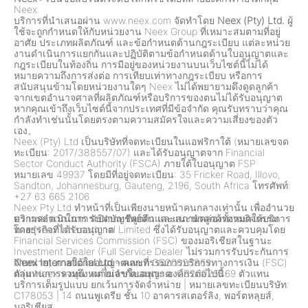
Neex.
บริการที่นำเสนอผ่าน www.neex.com จัดทำโดย
Neex (Pty) Ltd.
ผู้
ใช้จะถูกกำหนดให้กับหน่วยงาน Neex Group ที่เหมาะสมตามที่อยู่
อาศัย ประเภทผลิตภัณฑ์ และข้อกำหนดด้านกฎระเบียบ แต่ละหน่วย
งานดำเนินการแยกกันและปฏิบัติตามข้อกำหนดด้านใบอนุญาตและ
กฎระเบียบในท้องถิ่น การมีอยู่ของหน่วยงานบนเว็บไซต์นี้ไม่ได้
หมายความถึงการส่งต่อ การเทียบเท่าทางกฎระเบียบ หรือการ
สนับสนุนข้ามโดยหน่วยงานใดๆ Neex ไม่ได้พยายามดึงดูดลูกค้า
จากเขตอำนาจศาลที่ผลิตภัณฑ์หรือบริการของตนไม่ได้รับอนุญาต
หากคุณเข้าถึงเว็บไซต์นี้จากประเทศที่มีข้อจำกัด คุณรับทราบว่าคุณ
กำลังทำเช่นนั้นโดยตรงตามความสมัครใจและความเสี่ยงของตัว
เอง。
Neex (Pty) Ltd เป็นบริษัทที่จดทะเบียนในแอฟริกาใต้ (หมายเลขจด
ทะเบียน: 2017/388557/07) และได้รับอนุญาตจาก Financial
Sector Conduct Authority (FSCA) ภายใต้ใบอนุญาต FSP
หมายเลข 49937 โดยมีที่อยู่จดทะเบียน: 35 Fricker Road, Illovo,
Sandton, Johannesburg, Gauteng, 2196, South Africa โทรศัพท์:
+27 63 665 2106
Neex Pty Ltd ทำหน้าที่เป็นเพียงนายหน้าคนกลางเท่านั้น เพื่ออำนวย
ความสะดวกในการเปิดบัญชีลูกค้าและแนะนำลูกค้าตามกิจกรรม
บริการดำเนินการ รับฝากทรัพย์สิน และสภาพคล่องทั้งหมดให้บริการ
ทางธุรกิจที่ได้รับอนุญาต
โดย Neex International Limited ซึ่งได้รับอนุญาตและควบคุมโดย
Financial Services Commission (FSC) ของมอริเชียสในฐานะ
Investment Dealer (Full Service Dealer ไม่รวมการรับประกันการ
จำหน่าย) ภายใต้ใบอนุญาตเลขที่ GB20025869
Neex International Ltd
– คณะกรรมการบริการทางการเงิน (FSC)
กลุ่ม Neex รวมถึง แต่ไม่จำกัดเฉพาะ องค์กรต่อไปนี้:
ตัวแทนการลงทุน หมายเลขใบอนุญาต: GB20025869 ตัวแทน
บริการเต็มรูปแบบ ยกเว้นการจัดจำหน่าย
|
หมายเลขทะเบียนบริษัท:
C178053
|
14 ถนนพูเดรีย ชั้น 10 อาคารสเตอร์ลิง, พอร์ตหลุยส์,
มอริเชียส.