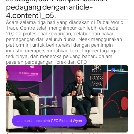
pedagang dengan
article-
4.content1_p5
.
Acara selama tiga hari yang diadakan di
Dubai World
Trade Centre
telah menghimpunkan lebih daripada
20,000
profesional kewangan, pelabur dan pakar
perdagangan
dari seluruh dunia. Neex menggunakan
platform ini untuk berinteraksi dengan pemimpin
industri, mempersembahkan teknologi perdagangan
terkininya, dan meneroka peluang baharu dalam
pasaran perdagangan forex dan CFD
.
Ucapan Utama oleh
CEO Richard Wynn