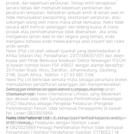
produk, dan keperluan peraturan. Setiap entiti beroperasi
secara bebas dan mematuhi keperluan perlesenan dan
peraturan tempatan. Kehadiran sebuah entiti di laman web ini
tidak menunjukkan passporting, kesetaraan peraturan, atau
sokongan silang oleh mana-mana pihak berkuasa. Neex tidak
secara aktif mencari pelanggan dari bidang kuasa di mana
produk atau perkhidmatannya tidak dibenarkan. Jika anda
mengakses laman web ini dari negara yang terhad, anda
mengakui bahawa anda melakukannya atas inisiatif dan risiko
anda sendiri.
Neex (Pty) Ltd ialah sebuah syarikat yang diperbadankan di
Afrika Selatan (No. Pendaftaran: 2017/388557/07) dan diberi
kuasa oleh Pihak Berkuasa Kelakuan Sektor Kewangan (FSCA)
di bawah nombor lesen FSP 49937, dengan alamat Berdaftar:
35 Fricker Road, Illovo, Sandton, Johannesburg, Gauteng,
2196, South Africa. Telefon: +27 63 665 2106.
Neex Pty Ltd bertindak semata-mata sebagai perantara broker,
memudahkan pendaftaran pelanggan dan memperkenalkan
pelanggan selaras dengan aktiviti perniagaan yang
Semua perkhidmatan pelaksanaan, jagaan, dan kecairan
dibenarkannya.
disediakan oleh Neex International Limited, yang dilesenkan
dan dikawal selia oleh Suruhanjaya Perkhidmatan Kewangan
(FSC) Mauritius sebagai Pengedar Pelaburan (Pengedar
Perkhidmatan Penuh, tidak termasuk Penajajamin) di bawah
No. Lesen GB20025869.
Kumpulan Neex termasuk, tetapi tidak terhad kepada, entiti-
Neex International Ltd
– Suruhanjaya Perkhidmatan Kewangan
entiti berikut:
(FSC) Peniaga Pelaburan dengan Nombor Lesen
#:GB20025869 Peniaga Perkhidmatan Penuh tidak termasuk
Penjaminan)
|
Nombor Pendaftaran Syarikat: C178053
|
14