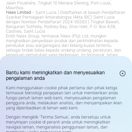
Jalan Poudriere, Tingkat 10 Menara Sterling, Port-Louis,
Mauritius.
Neex Limited
– Saint Lucia
|
Didaftarkan di bawah Pendaftaran
Syarikat Perniagaan Antarabangsa (Akta IBC) Saint Lucia
dengan Nombor Pendaftaran 2024-00263
|
Tingkat Bawah,
Bangunan Sotheby, Rodney Bay, Gros-Islet, P.O. Box 838,
Castries, Saint Lucia
Entiti Neex Group, termasuk Neex (Pty) Ltd, mungkin
menghadkan penyediaan produk dan perkhidmatan kepada
penduduk atau warganegara dari bidang kuasa tertentu
sebagai tindak balas kepada undang-undang, peraturan, dan
keperluan pematuhan yang berkenaan. Ini termasuk, tetapi
tidak terhad kepada, sekatan ke atas penduduk di Amerika
Syarikat, Kanada, dan mana-mana bidang kuasa lain di mana
tawaran sedemikian dilarang oleh undang-undang atau
Bantu kami meningkatkan dan menyesuaikan
peraturan. Kumpulan ini sentiasa mengkaji dan mengemas kini
pengalaman anda
sekatan mereka mengikut perubahan peraturan.
Amaran Risiko:
Kontrak untuk Perbezaan (CFD) dan Pertukaran
Kami menggunakan cookie pihak pertama dan pihak ketiga
Asing (Forex) adalah produk leveraj dan membawa risiko tinggi
kehilangan modal yang cepat. Trading instrumen tersebut
termasuk teknologi penjejakan lain untuk memberikan anda
mungkin tidak sesuai untuk semua pelabur. Potensi keuntungan
fungsi penuh laman web kami, menyesuaikan pengalaman
atau kerugian anda berkait langsung dengan turun naik harga
pengguna anda, melakukan analisis, dan menyampaikan iklan
pasaran. Sebelum berdagang, pertimbangkan dengan teliti
yang diperibadikan di laman web kami.
objektif pelaburan anda, tahap pengalaman, keadaan
kewangan, dan toleransi risiko. Jika anda tidak pasti tentang
Dengan mengklik 'Terima Semua', anda bersetuju untuk
risiko atau syarat trading, dapatkan nasihat yang bebas
menyimpan cookie di peranti anda untuk meningkatkan
daripada penasihat kewangan yang berkelayakan. Jangan
navigasi laman, menganalisis penggunaan laman, dan
berdagang dengan dana yang anda tidak mampu untuk rugi.
membantu usaha pemasaran kami.