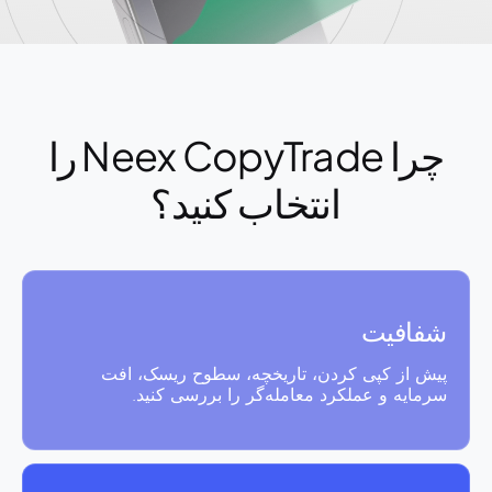
چرا Neex CopyTrade را
انتخاب کنید؟
شفافیت
پیش از کپی کردن، تاریخچه، سطوح ریسک، افت
سرمایه و عملکرد معامله‌گر را بررسی کنید.