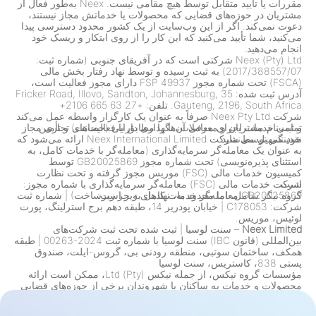
مقررات یا تأیید متقابل توسط هیچ مقامی نیست. Neex به‌طور فعال از
مشتریان در حوزه‌های قضایی که محصولات یا خدماتش مجاز نیستند،
دعوت نمی‌کند. اگر از این وب‌سایت از یک کشور محدود دسترسی پیدا
می‌کنید، شما تأیید می‌کنید که این کار را از روی ابتکار و ریسک خود
انجام می‌دهید.
Neex (Pty) Ltd شرکتی است که در آفریقای جنوبی (شماره ثبت:
2017/388557/07) به ثبت رسیده و توسط نهاد رفتار بخش مالی
(FSCA) تحت شماره مجوز FSP 49937 دارای مجوز فعالیت است،
آدرس ثبت شده: 35 Fricker Road, Illovo, Sandton, Johannesburg,
Gauteng, 2196, South Africa. تلفن: +27 63 665 2106+
شرکت Neex Pty Ltd صرفاً به عنوان یک کارگزار واسطه عمل می‌کند
تمامی خدمات اجرای معاملات، نگهداری دارایی (حضانت) و تأمین
و ثبت‌نام مشتریان و معرفی آن‌ها را مطابق با فعالیت‌های تجاری مجاز
خود تسهیل می‌نماید.
نقدینگی توسط شرکت Neex International Limited ارائه می‌شود که
به عنوان یک معامله‌گر سرمایه‌گذاری (معامله‌گر با خدمات کامل، به
استثنای پذیره‌نویسی) تحت شماره مجوز GB20025869 توسط
کمیسیون خدمات مالی (FSC) موریس مجوز گرفته و تحت نظارت
است.
شرکت خدمات مالی (FSC) معامله‌گر سرمایه‌گذاری با شماره مجوز:
گروه نیگز شامل، اما محدود به، نهادهای زیر است:
GB20025869 معامله‌گر خدمات کامل به جز زیرساخت) | شماره ثبت
شرکت: C178053 | خیابان پودریر 14، طبقه دهم برج استرلینگ، پورت
لوئیس، موریس.
Neex Limited
– سنت لوسیا
|
ثبت شده تحت ثبت شرکت‌های
بین‌المللی (قانون IBC) سنت لوسیا با شماره ثبت 2024-00263
|
طبقه
همکف، ساختمان سوتبی، منطقه رودنی بی، گروس-ایلت، صندوق
پستی 838، کاستریس، سنت لوسیا
مؤسسات گروه نیكس، از جمله نیكس (Pty) Ltd، ممکن است ارائه
محصولات و خدمات به ساکنان یا شهروندان برخی از حوزه‌های قضایی
را در پاسخ به قوانین، مقررات و الزامات انطباق محدود کنند. این
شامل، اما محدود به، محدودیت‌هایی برای ساکنان ایالات متحده، کانادا