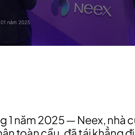
g 01 năm 2025
ng 1 năm 2025
— Neex, nhà 
n toàn cầu, đã tái khẳng đị