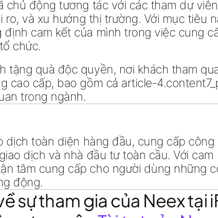
ã chủ động tương tác với các tham dự viên
i ro, và xu hướng thị trường
. Với mục tiêu
n
 định cam kết của mình trong việc cung 
 tổ chức
.
nh tặng quà độc quyền
, nơi khách tham qu
ng cao cấp, bao gồm cả
article-4.content7
quan trong ngành.
 dịch toàn diện hàng đầu, cung cấp công ng
giao dịch và nhà đầu tư toàn cầu. Với cam 
ận tâm cung cấp cho người dùng những cô
ng động.
về sự tham gia của Neex tại