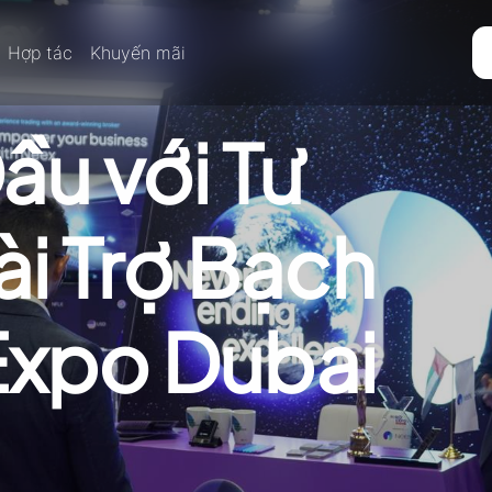
Hợp tác
Khuyến mãi
ầu với Tư
i Trợ Bạch
 Expo Dubai