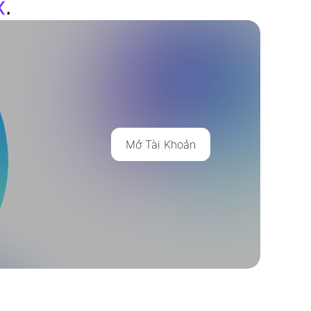
x
.
Mở Tài Khoản