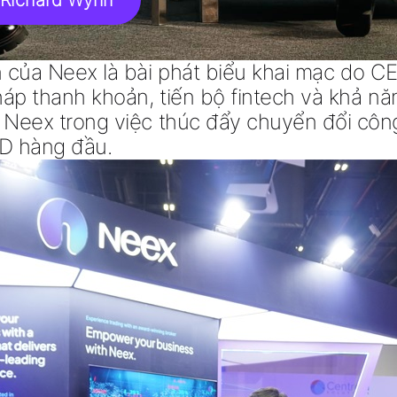
Richard Wynn
n của Neex là bài phát biểu khai mạc do
CE
háp thanh khoản, tiến bộ fintech và khả năn
a Neex trong việc thúc đẩy
chuyển đổi côn
FD hàng đầu
.