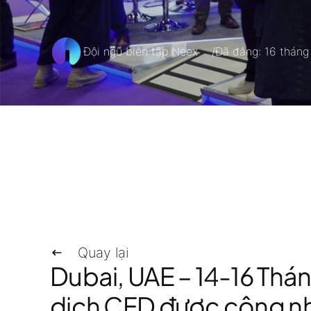
Đội ngũ biên tập Neex
Đã đăng: 16 thán
/
Quay lại
Dubai, UAE – 14-16 Thá
dịch CFD
được công nhậ