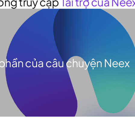
 lòng truy cập
Tài trợ của Nee
 phần của câu chuyện Neex