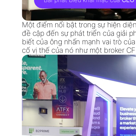
Bài phát biểu khai mạc của
CEO 
Một điểm nổi bật trong sự hiện diệ
đề cập đến sự phát triển của
giải p
biết của ông nhấn mạnh vai trò củ
cố vị thế của nó như một
broker C