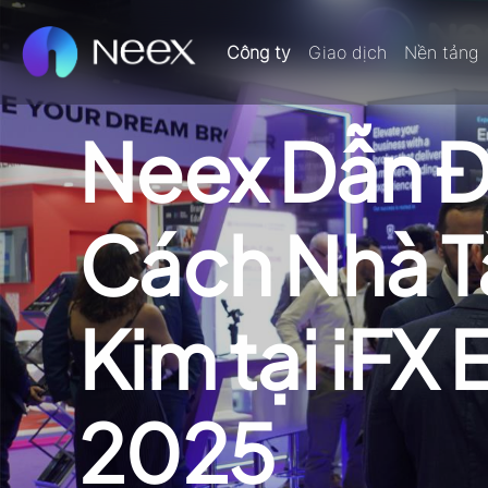
Công ty
Giao dịch
Nền tảng
Neex Dẫn Đ
Cách Nhà Tà
Kim tại iFX
2025