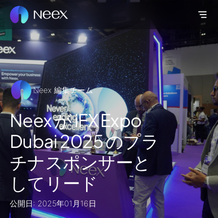
Neex 編集チーム
Neex が iFX Expo
Dubai 2025 のプラ
チナスポンサーと
してリード
公開日: 2025年01月16日