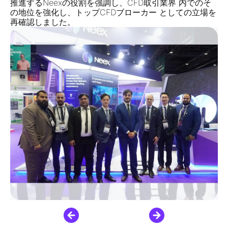
推進するNeexの役割を強調し、
CFD取引業界
内でのそ
の地位を強化し、トップ
CFDブローカー
としての立場を
再確認しました。