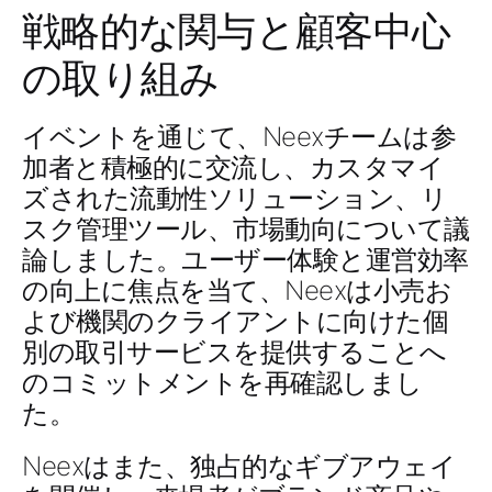
戦略的な関与と顧客中心
の取り組み
イベントを通じて、Neexチームは参
加者と積極的に交流し、
カスタマイ
ズされた流動性ソリューション、リ
スク管理ツール、市場動向
について議
論しました。
ユーザー体験と運営効率
の向上
に焦点を当て、Neexは
小売お
よび機関のクライアント
に向けた
個
別の取引サービス
を提供することへ
のコミットメントを再確認しまし
た。
Neexはまた、
独占的なギブアウェイ