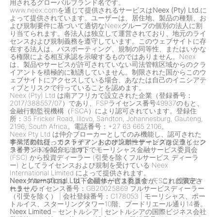
用されるグローバルブランド名です。
www.neex.comを通じて提供されるサービスは
Neex (Pty) Ltd.
に
よって提供されています。ユーザーは、居住地、製品の種類、お
よび規制要件に基づいて適切なNeexグループの個別の法人に割
り当てられます。各法人は独立して運営されており、地元のライ
センスおよび規制義務を遵守しています。このウェブサイトに存
在する法人は、パスポーティング、規制の同等性、またはいかな
る権限による相互承認を示唆するものではありません。Neex
は、製品やサービスが許可されていない司法管轄区域からのクラ
イアントを積極的に勧誘していません。制限された国からこのウ
ェブサイトにアクセスしている場合、あなたは自己のイニシアテ
ィブとリスクで行っていることを認めます。
Neex (Pty) Ltd は南アフリカで設立された企業（登録番号：
2017/388557/07）であり、FSPライセンス番号49937のもと、
金融行動監視機構（FSCA）により認可されています。登録住
所：35 Fricker Road, Illovo, Sandton, Johannesburg, Gauteng,
2196, South Africa。電話番号：+27 63 665 2106。
Neex Pty Ltd は仲介ブローカーとしてのみ機能し、認可された
事業活動に従ってクライアントのオンボーディングを促進し、ク
すべての執行、カストディ、および流動性サービスは、ライセン
ライアントを紹介します。
ス番号 GB20025869 の下でモーリシャス金融サービス委員会
(FSC) から投資ディーラー (引受を除くフルサービス ディーラ
ー) としてライセンスおよび規制を受けている Neex
International Limited によって提供されます。
Neexグループには、以下の団体が含まれますが、これに限定さ
Neex International Ltd
– 金融サービス委員会（FSC） 投資ディ
れません：
ーラー ライセンス番号：GB20025869 フルサービスディーラー
（引受を除く）
|
会社登録番号：C178053
|
モーリシャス、ポー
トルイス、スターリングタワー10階、プードリエール通り14番。
Neex Limited
– セントルシア
|
セントルシアの国際ビジネス会社