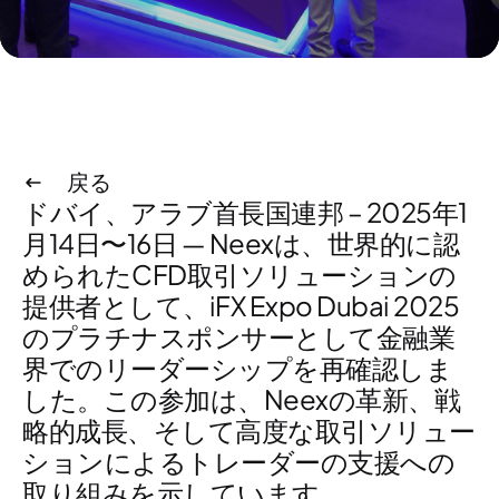
戻る
ドバイ、アラブ首長国連邦 – 2025年1
月14日〜16日
— Neexは、世界的に認
められた
CFD取引ソリューションの
提供者として、iFX Expo Dubai 2025
のプラチナスポンサ
ーとして金融業
界でのリーダーシップを再確認しま
した
。こ
の参加は、Neexの革新、戦
略的成長、そして
高度な取引ソリュー
ションによるトレーダーの支援への
取り組みを示しています。