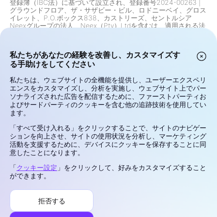
登録簿（IBC法）に基づいて設立され、登録番号2024-00263
|
グラウンドフロア、ザ・サザビー・ビル、ロドニーベイ、グロス
イレット、P.O.ボックス838、カストリーズ、セントルシア
Neexグループの法人、Neex（Pty）Ltdを含むは、適用される法
律、規制、およびコンプライアンス要件に応じて、特定の管轄区
域の居住者または市民への製品およびサービスの提供を制限する
場合があります。これには、アメリカ合衆国、カナダ、およびそ
私たちがあなたの経験を改善し、カスタマイズす
のような提供が法律または規制によって禁止されているその他の
る手助けをしてください
管轄区域の居住者に対する制限が含まれますが、これに限定され
ません。グループは、規制の変更に応じて制限を継続的に見直
私たちは、ウェブサイトの全機能を提供し、ユーザーエクスペリ
し、更新しています。
リスク警告:
差金決済取引（CFD）および外国為替（Forex）はレ
エンスをカスタマイズし、分析を実施し、ウェブサイト上でパー
バレッジ商品であり、急速な資本損失の高いリスクを伴います。
ソナライズされた広告を配信するために、ファーストパーティお
これらの金融商品を取引することは、すべての投資家に適してい
よびサードパーティのクッキーを含む他の追跡技術を使用してい
るわけではありません。利益または損失の可能性は、市場価格の
ます。
変動に直接関連しています。取引を行う前に、投資目的、経験レ
ベル、財務状況、リスク許容度を慎重に考慮してください。リス
「すべて受け入れる」をクリックすることで、サイトのナビゲー
クや取引条件について不明な点がある場合は、資格のあるファイ
ションを向上させ、サイトの使用状況を分析し、マーケティング
ナンシャルアドバイザーから独立した助言を求めてください。失
活動を支援するために、デバイスにクッキーを保存することに同
ってもよい資金で取引しないでください。
意したことになります。
プライバシーとセキュリティ
「
クッキー設定
」をクリックして、好みをカスタマイズすること
利用規約
ができます。
クッキーポリシー
リスク開示
拒否する
苦情処理