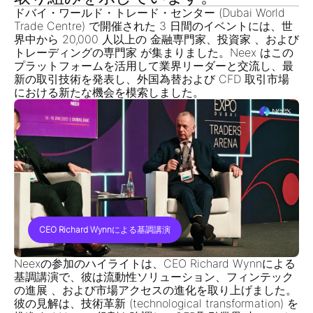
ドバイ・ワールド・トレード・センター (Dubai World
Trade Centre)
で開催された 3 日間のイベントには、世
界中から 20,000 人以上の
金融専門家、投資家 、および
トレーディングの専門家
が集まりました。Neex はこの
プラットフォームを活用して業界リーダーと交流し、最
新の取引技術を発表し、
外国為替および CFD 取引市場
における新たな機会を模索しました。
CEO Richard Wynn
による基調講演
Neexの参加のハイライトは、
CEO Richard Wynn
による
基調講演で、彼は
流動性ソリューション、フィンテック
の進展 、および市場アクセス
の進化を取り上げました。
彼の見解は、技術革新 (technological transformation) を