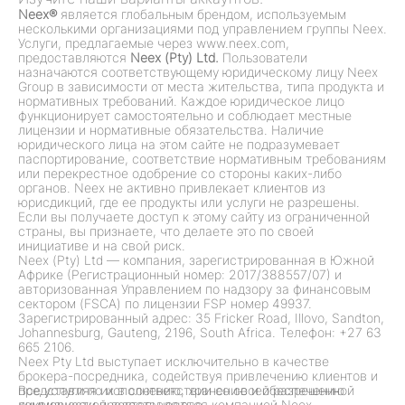
Neex®
является глобальным брендом, используемым
несколькими организациями под управлением группы Neex.
Услуги, предлагаемые через www.neex.com,
предоставляются
Neex (Pty) Ltd.
Пользователи
назначаются соответствующему юридическому лицу Neex
Group в зависимости от места жительства, типа продукта и
нормативных требований. Каждое юридическое лицо
функционирует самостоятельно и соблюдает местные
лицензии и нормативные обязательства. Наличие
юридического лица на этом сайте не подразумевает
паспортирование, соответствие нормативным требованиям
или перекрестное одобрение со стороны каких-либо
органов. Neex не активно привлекает клиентов из
юрисдикций, где ее продукты или услуги не разрешены.
Если вы получаете доступ к этому сайту из ограниченной
страны, вы признаете, что делаете это по своей
инициативе и на свой риск.
Neex (Pty) Ltd — компания, зарегистрированная в Южной
Африке (Регистрационный номер: 2017/388557/07) и
авторизованная Управлением по надзору за финансовым
сектором (FSCA) по лицензии FSP номер 49937.
Зарегистрированный адрес: 35 Fricker Road, Illovo, Sandton,
Johannesburg, Gauteng, 2196, South Africa. Телефон: +27 63
665 2106.
Neex Pty Ltd выступает исключительно в качестве
брокера-посредника, содействуя привлечению клиентов и
представляя их в соответствии со своей разрешенной
Все услуги по исполнению, хранению и обеспечению
коммерческой деятельностью.
ликвидности предоставляются компанией Neex