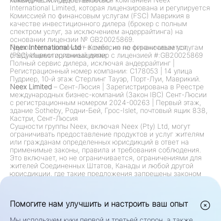
International Limited, которая лицензирована и регулируется
Комиссией по финансовым услугам (FSC) Маврикия в
качестве инвестиционного дилера (брокер с полным
спектром услуг, за исключением андеррайтинга) на
основании лицензии № GB20025869.
Группа Neex включает в себя, но не ограничивается,
Neex International Ltd
– Комиссия по финансовым услугам
следующими организациями:
(FSC) Инвестиционный дилер с лицензией #:GB20025869
Полный сервис дилера, исключая андеррайтинг
|
Регистрационный номер компании: C178053
|
14 улица
Пудриер, 10-й этаж Стерлинг Тауэр, Порт-Луи, Маврикий.
Neex Limited
– Сент-Люсия
|
Зарегистрирована в Реестре
международных бизнес-компаний (Закон IBC) Сент-Люсии
с регистрационным номером 2024-00263
|
Первый этаж,
здание Sotheby, Родни-Бей, Грос-Islet, почтовый ящик 838,
Кастри, Сент-Люсия
Сущности группы Neex, включая Neex (Pty) Ltd, могут
ограничивать предоставление продуктов и услуг жителям
или гражданам определенных юрисдикций в ответ на
применимые законы, правила и требования соблюдения.
Это включает, но не ограничивается, ограничениями для
жителей Соединенных Штатов, Канады и любой другой
юрисдикции, где такие предложения запрещены законом
или нормативными актами. Группа постоянно
пересматривает и обновляет свои ограничения в
соответствии с изменениями в регулировании.
Помогите нам улучшить и настроить ваш опыт
Предупреждение о риске:
Контракты на разницу (CFD) и
иностранная валюта (Forex) являются кредитными
Мы используем куки первой и третьей сторон, а также
продуктами и несут высокий риск быстрого убытка