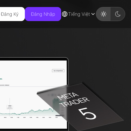
Đăng Ký
Đăng Nhập
Tiếng Việt