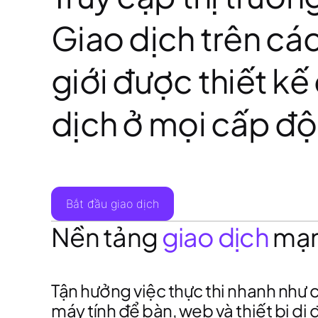
Giao dịch trên các
giới được thiết k
dịch ở mọi cấp độ
Bắt đầu giao dịch
Nền tảng
giao dịch
mạn
Tận hưởng việc thực thi nhanh như 
máy tính để bàn, web và thiết bị di