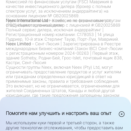
Комиссией по финансовым услугам (FSC) Маврикия в
качестве инвестиционного дилера (брокер с полным
спектром услуг, за исключением андеррайтинга) на
основании лицензии № GB20025869.
Группа Neex включает в себя, но не ограничивается,
Neex International Ltd
– Комиссия по финансовым услугам
следующими организациями:
(FSC) Инвестиционный дилер с лицензией #:GB20025869
Полный сервис дилера, исключая андеррайтинг
|
Регистрационный номер компании: C178053
|
14 улица
Пудриер, 10-й этаж Стерлинг Тауэр, Порт-Луи, Маврикий.
Neex Limited
– Сент-Люсия
|
Зарегистрирована в Реестре
международных бизнес-компаний (Закон IBC) Сент-Люсии
с регистрационным номером 2024-00263
|
Первый этаж,
здание Sotheby, Родни-Бей, Грос-Islet, почтовый ящик 838,
Кастри, Сент-Люсия
Сущности группы Neex, включая Neex (Pty) Ltd, могут
ограничивать предоставление продуктов и услуг жителям
или гражданам определенных юрисдикций в ответ на
применимые законы, правила и требования соблюдения.
Это включает, но не ограничивается, ограничениями для
жителей Соединенных Штатов, Канады и любой другой
юрисдикции, где такие предложения запрещены законом
или нормативными актами. Группа постоянно
пересматривает и обновляет свои ограничения в
соответствии с изменениями в регулировании.
Помогите нам улучшить и настроить ваш опыт
Предупреждение о риске:
Контракты на разницу (CFD) и
иностранная валюта (Forex) являются кредитными
Мы используем куки первой и третьей сторон, а также
продуктами и несут высокий риск быстрого убытка
другие технологии отслеживания, чтобы предоставить вам
капитала. Торговля такими инструментами может быть не