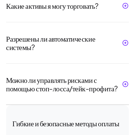
эксклюзивные функции
.
Какие активы я могу торговать?
Более
100 инструментов CFD
, включая
валюты, товары и индексы.
Разрешены ли автоматические
системы?
Да,
советники и торговые боты
разрешены в соответствии с правилами
Neex.
Можно ли управлять рисками с
помощью стоп-лосса/тейк-профита?
Конечно —
инструменты управления
рисками полностью доступны
.
Гибкие и безопасные методы оплаты