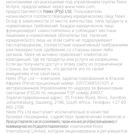
несколькими организациями под управлением группы Neex.
Услуги, предлагаемые через www.neex.com,
предоставляются
Neex (Pty) Ltd.
Пользователи
назначаются соответствующему юридическому лицу Neex
Group в зависимости от места жительства, типа продукта и
нормативных требований. Каждое юридическое лицо
функционирует самостоятельно и соблюдает местные
лицензии и нормативные обязательства. Наличие
юридического лица на этом сайте не подразумевает
паспортирование, соответствие нормативным требованиям
или перекрестное одобрение со стороны каких-либо
органов. Neex не активно привлекает клиентов из
юрисдикций, где ее продукты или услуги не разрешены.
Если вы получаете доступ к этому сайту из ограниченной
страны, вы признаете, что делаете это по своей
инициативе и на свой риск.
Neex (Pty) Ltd — компания, зарегистрированная в Южной
Африке (Регистрационный номер: 2017/388557/07) и
авторизованная Управлением по надзору за финансовым
сектором (FSCA) по лицензии FSP номер 49937.
Зарегистрированный адрес: 35 Fricker Road, Illovo, Sandton,
Johannesburg, Gauteng, 2196, South Africa. Телефон: +27 63
665 2106.
Neex Pty Ltd выступает исключительно в качестве
брокера-посредника, содействуя привлечению клиентов и
представляя их в соответствии со своей разрешенной
Все услуги по исполнению, хранению и обеспечению
коммерческой деятельностью.
ликвидности предоставляются компанией Neex
International Limited, которая лицензирована и регулируется