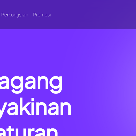
Perkongsian
Promosi
dagang
yakinan
aturan