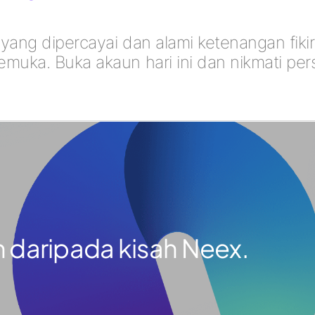
 yang dipercayai dan alami ketenangan fik
emuka. Buka akaun hari ini dan nikmati pe
 daripada kisah Neex.