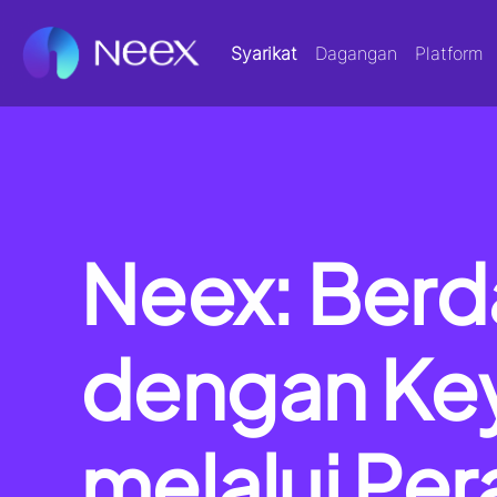
Syarikat
Dagangan
Platform
Neex: Ber
dengan Ke
melalui Per