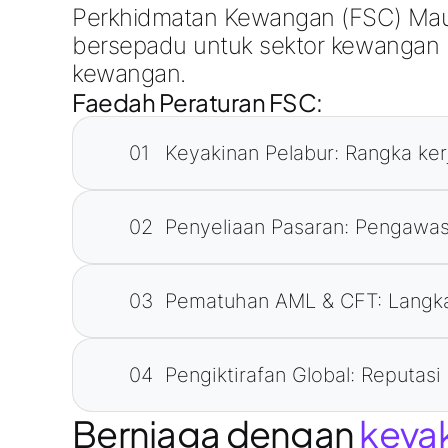
Perkhidmatan Kewangan (FSC) Maur
bersepadu untuk sektor kewangan b
kewangan.
Faedah Peraturan FSC:
01
Keyakinan Pelabur: Rangka ke
02
Penyeliaan Pasaran: Pengawa
03
Pematuhan AML & CFT: Langka
04
Pengiktirafan Global: Reputas
Berniaga dengan
keya