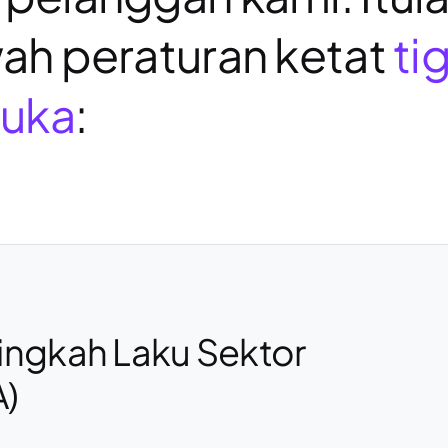
ah peraturan ketat
ti
uka
:
ingkah Laku Sektor
)