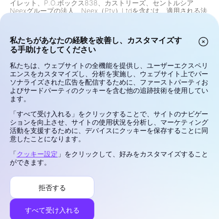
イレット、P.O.ボックス838、カストリーズ、セントルシア
Neexグループの法人、Neex（Pty）Ltdを含むは、適用される法
律、規制、およびコンプライアンス要件に応じて、特定の管轄区
域の居住者または市民への製品およびサービスの提供を制限する
場合があります。これには、アメリカ合衆国、カナダ、およびそ
私たちがあなたの経験を改善し、カスタマイズす
のような提供が法律または規制によって禁止されているその他の
る手助けをしてください
管轄区域の居住者に対する制限が含まれますが、これに限定され
ません。グループは、規制の変更に応じて制限を継続的に見直
し、更新しています。
私たちは、ウェブサイトの全機能を提供し、ユーザーエクスペリ
リスク警告:
差金決済取引（CFD）および外国為替（Forex）はレ
エンスをカスタマイズし、分析を実施し、ウェブサイト上でパー
バレッジ商品であり、急速な資本損失の高いリスクを伴います。
ソナライズされた広告を配信するために、ファーストパーティお
これらの金融商品を取引することは、すべての投資家に適してい
よびサードパーティのクッキーを含む他の追跡技術を使用してい
るわけではありません。利益または損失の可能性は、市場価格の
ます。
変動に直接関連しています。取引を行う前に、投資目的、経験レ
ベル、財務状況、リスク許容度を慎重に考慮してください。リス
「すべて受け入れる」をクリックすることで、サイトのナビゲー
クや取引条件について不明な点がある場合は、資格のあるファイ
ションを向上させ、サイトの使用状況を分析し、マーケティング
ナンシャルアドバイザーから独立した助言を求めてください。失
活動を支援するために、デバイスにクッキーを保存することに同
ってもよい資金で取引しないでください。
意したことになります。
プライバシーとセキュリティ
「
クッキー設定
」をクリックして、好みをカスタマイズすること
利用規約
ができます。
クッキーポリシー
リスク開示
拒否する
苦情処理
©2026 NEEX. 全著作権所有。
すべて受け入れる