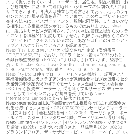
よって提供されています。ユーザーは、居住地、製品の種類、お
よび規制要件に基づいて適切なNeexグループの個別の法人に割
り当てられます。各法人は独立して運営されており、地元のライ
センスおよび規制義務を遵守しています。このウェブサイトに存
在する法人は、パスポーティング、規制の同等性、またはいかな
る権限による相互承認を示唆するものではありません。Neex
は、製品やサービスが許可されていない司法管轄区域からのクラ
イアントを積極的に勧誘していません。制限された国からこのウ
ェブサイトにアクセスしている場合、あなたは自己のイニシアテ
ィブとリスクで行っていることを認めます。
Neex (Pty) Ltd は南アフリカで設立された企業（登録番号：
2017/388557/07）であり、FSPライセンス番号49937のもと、
金融行動監視機構（FSCA）により認可されています。登録住
所：35 Fricker Road, Illovo, Sandton, Johannesburg, Gauteng,
2196, South Africa。電話番号：+27 63 665 2106。
Neex Pty Ltd は仲介ブローカーとしてのみ機能し、認可された
事業活動に従ってクライアントのオンボーディングを促進し、ク
すべての執行、カストディ、および流動性サービスは、ライセン
ライアントを紹介します。
ス番号 GB20025869 の下でモーリシャス金融サービス委員会
(FSC) から投資ディーラー (引受を除くフルサービス ディーラ
ー) としてライセンスおよび規制を受けている Neex
International Limited によって提供されます。
Neexグループには、以下の団体が含まれますが、これに限定さ
Neex International Ltd
– 金融サービス委員会（FSC） 投資ディ
れません：
ーラー ライセンス番号：GB20025869 フルサービスディーラー
（引受を除く）
|
会社登録番号：C178053
|
モーリシャス、ポー
トルイス、スターリングタワー10階、プードリエール通り14番。
Neex Limited
– セントルシア
|
セントルシアの国際ビジネス会社
登録簿（IBC法）に基づいて設立され、登録番号2024-00263
|
グラウンドフロア、ザ・サザビー・ビル、ロドニーベイ、グロス