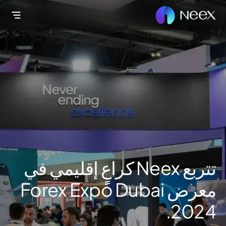
تتربع Neex كراعٍ إقليمي في
معرض Forex Expo Dubai
2024.