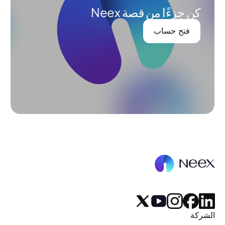
كن جزءًا من قصة Neex
فتح حساب
الشركة