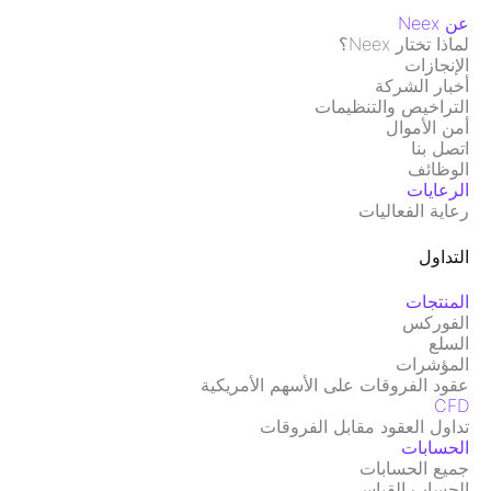
عن Neex
لماذا تختار Neex؟
الإنجازات
أخبار الشركة
التراخيص والتنظيمات
أمن الأموال
اتصل بنا
الوظائف
الرعايات
رعاية الفعاليات
التداول
المنتجات
الفوركس
السلع
المؤشرات
عقود الفروقات على الأسهم الأمريكية
CFD
تداول العقود مقابل الفروقات
الحسابات
جميع الحسابات
الحساب القياسي