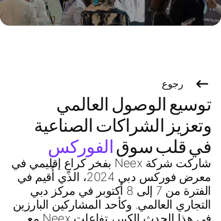
رجوع
توسيع الوصول العالمي
وتعزيز الشراكات الصناعية
في قلب سوق
الفوركس
شاركت شركة Neex بفخر كراعٍ إقليمي في
معرض فوركس دبي 2024، الذي أُقيم في
الفترة من 7 إلى 8 أكتوبر في مركز دبي
التجاري العالمي. وكأحد المشاركين البارزين
في هذا الحدث الكبير، تفاعلت Neex مع