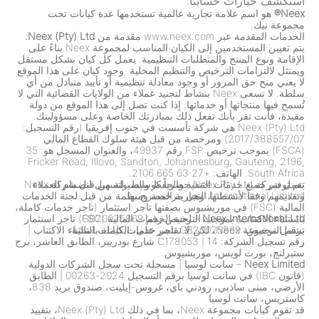
استكشف خيارات حسابنا.
Neex®
هو اسم علامة تجارية عالمية تستخدمها عدة كيانات تحت
مجموعة نيك.
الخدمات المقدمة عبر www.neex.com مقدمة من
Neex (Pty) Ltd.
يتم تعيين المستخدمين إلى الكيان المناسب لمجموعة Neex بناءً على
الإقامة ونوع المنتج والمتطلبات التنظيمية. يعمل كل كيان بشكل مستقل
ويمتثل لالتزامات الترخيص والتنظيم المحلية. وجود كيان على هذا الموقع
لا يعني منح حق المرور أو وجود معادلة تنظيمية أو تأييد متبادل من أي
سلطة. لا تسعى Neex بنشاط لتجنيد عملاء من الولايات القضائية التي لا
تُسمح فيها منتجاتها أو خدماتها. إذا كنت تصل إلى هذا الموقع من دولة
مقيدة، فأنت تقر بأنك تفعل ذلك بمبادرتك الخاصة وعلى مسؤوليتك.
Neex (Pty) Ltd هي شركة تأسست في جنوب إفريقيا (رقم التسجيل:
2017/388557/07) ومرخصة من قبل هيئة سلوك القطاع المالي
(FSCA) بموجب ترخيص FSP رقم 49937، والعنوان المسجل هو: 35
Fricker Road, Illovo, Sandton, Johannesburg, Gauteng, 2196,
South Africa. الهاتف: +27 63 665 2106.
تعمل شركة Neex Pty Ltd حصرياً كوسيط، لتسهيل انضمام العملاء
يتم توفير جميع خدمات التنفيذ والحفظ والسيولة من قبل شركة Neex
وتقديمهم وفقاً لأنشطتها التجارية المصرح بها.
International Limited، وهي مرخصة ومنظمة من قبل لجنة الخدمات
المالية (FSC) في موريشيوس بصفتها تاجر استثمار (تاجر خدمات كاملة،
Neex International Ltd
باستثناء الاكتتاب) بموجب الترخيص رقم GB20025869.
– لجنة الخدمات المالية (FSC) تاجر استثمار
برقم الترخيص: GB20025869 تاجر خدمات كاملة باستثناء الاكتتاب
تشمل مجموعة Neex، لكن لا تقتصر على، الكيانات التالية:
|
رقم تسجيل الشركة: C178053
|
14 شارع بودريير، الطابق العاشر، برج
ستيرلنج، بورت لويس، موريشيوس.
Neex Limited
– سانت لوسيا
|
مسجلة تحت سجل الشركات الدولية
(قانون IBC) في سانت لوسيا برقم التسجيل 2024-00263
|
الطابق
الأرضي، مبنى ساذبي، رودني باي، غروس-إيليت، صندوق بريد 838،
كاستريس، سانت لوسيا
قد تقوم كيانات مجموعة Neex، بما في ذلك Neex (Pty) Ltd، بتقييد