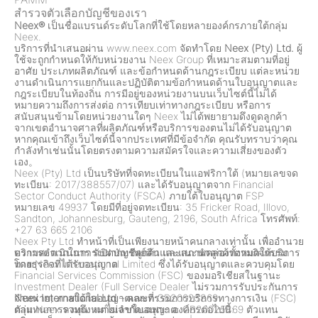
สำรวจตัวเลือกบัญชีของเรา
Neex®
เป็นชื่อแบรนด์ระดับโลกที่ใช้โดยหลายองค์กรภายใต้กลุ่ม
Neex.
บริการที่นำเสนอผ่าน www.neex.com จัดทำโดย
Neex (Pty) Ltd.
ผู้
ใช้จะถูกกำหนดให้กับหน่วยงาน Neex Group ที่เหมาะสมตามที่อยู่
อาศัย ประเภทผลิตภัณฑ์ และข้อกำหนดด้านกฎระเบียบ แต่ละหน่วย
งานดำเนินการแยกกันและปฏิบัติตามข้อกำหนดด้านใบอนุญาตและ
กฎระเบียบในท้องถิ่น การมีอยู่ของหน่วยงานบนเว็บไซต์นี้ไม่ได้
หมายความถึงการส่งต่อ การเทียบเท่าทางกฎระเบียบ หรือการ
สนับสนุนข้ามโดยหน่วยงานใดๆ Neex ไม่ได้พยายามดึงดูดลูกค้า
จากเขตอำนาจศาลที่ผลิตภัณฑ์หรือบริการของตนไม่ได้รับอนุญาต
หากคุณเข้าถึงเว็บไซต์นี้จากประเทศที่มีข้อจำกัด คุณรับทราบว่าคุณ
กำลังทำเช่นนั้นโดยตรงตามความสมัครใจและความเสี่ยงของตัว
เอง。
Neex (Pty) Ltd เป็นบริษัทที่จดทะเบียนในแอฟริกาใต้ (หมายเลขจด
ทะเบียน: 2017/388557/07) และได้รับอนุญาตจาก Financial
Sector Conduct Authority (FSCA) ภายใต้ใบอนุญาต FSP
หมายเลข 49937 โดยมีที่อยู่จดทะเบียน: 35 Fricker Road, Illovo,
Sandton, Johannesburg, Gauteng, 2196, South Africa โทรศัพท์:
+27 63 665 2106
Neex Pty Ltd ทำหน้าที่เป็นเพียงนายหน้าคนกลางเท่านั้น เพื่ออำนวย
ความสะดวกในการเปิดบัญชีลูกค้าและแนะนำลูกค้าตามกิจกรรม
บริการดำเนินการ รับฝากทรัพย์สิน และสภาพคล่องทั้งหมดให้บริการ
ทางธุรกิจที่ได้รับอนุญาต
โดย Neex International Limited ซึ่งได้รับอนุญาตและควบคุมโดย
Financial Services Commission (FSC) ของมอริเชียสในฐานะ
Investment Dealer (Full Service Dealer ไม่รวมการรับประกันการ
จำหน่าย) ภายใต้ใบอนุญาตเลขที่ GB20025869
Neex International Ltd
– คณะกรรมการบริการทางการเงิน (FSC)
กลุ่ม Neex รวมถึง แต่ไม่จำกัดเฉพาะ องค์กรต่อไปนี้:
ตัวแทนการลงทุน หมายเลขใบอนุญาต: GB20025869 ตัวแทน