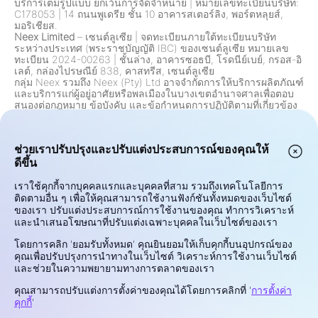
บริการเต็มรูปแบบ ยกเว้นการจัดจำหน่าย
|
หมายเลขทะเบียนบริษัท:
C178053
|
14 ถนนพูเดรีย ชั้น 10 อาคารสเตอร์ลิง, พอร์ตหลุยส์,
มอริเชียส.
Neex Limited
– เซนต์ลูเซีย
|
จดทะเบียนภายใต้ทะเบียนบริษัท
ระหว่างประเทศ (พระราชบัญญัติ IBC) ของเซนต์ลูเซีย หมายเลข
ทะเบียน 2024-00263
|
ชั้นล่าง, อาคารซอธบี, โรดนีย์เบย์, กรอส-อิ
เลต์, กล่องไปรษณีย์ 838, คาสทรีส, เซนต์ลูเซีย
กลุ่ม Neex รวมถึง Neex (Pty) Ltd อาจจำกัดการให้บริการผลิตภัณฑ์
และบริการแก่ผู้อยู่อาศัยหรือพลเมืองในบางเขตอำนาจศาลเพื่อตอบ
สนองต่อกฎหมาย ข้อบังคับ และข้อกำหนดการปฏิบัติตามที่เกี่ยวข้อง
ซึ่งรวมถึงแต่ไม่จำกัดเพียงการจำกัดผู้อยู่อาศัยในสหรัฐอเมริกา
แคนาดา และเขตอำนาจศาลอื่น ๆ ที่การเสนอขายดังกล่าวถูกห้าม
โดยกฎหมายหรือข้อบังคับ กลุ่มนี้จะตรวจสอบและปรับปรุงข้อจำกัด
ช่วยเราปรับปรุงและปรับแต่งประสบการณ์ของคุณให้
อย่างต่อเนื่องตามการเปลี่ยนแปลงด้านกฎระเบียบ
คำเตือนเกี่ยวกับความเสี่ยง:
สัญญาสำหรับความแตกต่าง (CFDs)
ดีขึ้น
และการแลกเปลี่ยนเงินตราต่างประเทศ (Forex) เป็นผลิตภัณฑ์ที่ใช้
เลเวอเรจและมีความเสี่ยงสูงในการสูญเสียเงินทุนอย่างรวดเร็ว การ
เราใช้คุกกี้จากบุคคลแรกและบุคคลที่สาม รวมถึงเทคโนโลยีการ
ซื้อขายเครื่องมือเหล่านี้อาจไม่เหมาะสมสำหรับนักลงทุนทุกคน
ติดตามอื่น ๆ เพื่อให้คุณสามารถใช้งานฟังก์ชันทั้งหมดของเว็บไซต์
ศักยภาพในการทำกำไรหรือขาดทุนของคุณมีความเชื่อมโยงโดยตรง
ของเรา ปรับแต่งประสบการณ์การใช้งานของคุณ ทำการวิเคราะห์
กับการเปลี่ยนแปลงราคาตลาด ก่อนการซื้อขาย โปรดพิจารณาเป้า
และนำเสนอโฆษณาที่ปรับแต่งเฉพาะบุคคลในเว็บไซต์ของเรา
หมายการลงทุนของคุณ ระดับความเชี่ยวชาญ สถานะทางการเงิน
และความเสี่ยงที่คุณสามารถรองรับได้ หากคุณไม่แน่ใจเกี่ยวกับความ
โดยการคลิก 'ยอมรับทั้งหมด' คุณยินยอมให้เก็บคุกกี้บนอุปกรณ์ของ
เสี่ยงหรือเงื่อนไขการซื้อขาย ขอคำแนะนำจากที่ปรึกษาทางการเงินที่
คุณเพื่อปรับปรุงการนำทางในเว็บไซต์ วิเคราะห์การใช้งานเว็บไซต์
มีคุณสมบัติเหมาะสม อย่าซื้อขายด้วยเงินที่คุณไม่สามารถสูญเสียได้
และช่วยในความพยายามทางการตลาดของเรา
ความเป็นส่วนตัวและความปลอดภัย
คุณสามารถปรับแต่งการตั้งค่าของคุณได้โดยการคลิกที่ '
การตั้งค่า
เงื่อนไขการใช้งาน
คุกกี้
'
นโยบายคุกกี้