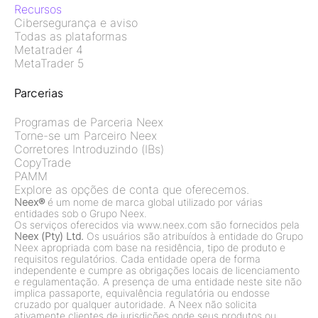
Recursos
Cibersegurança e aviso
Todas as plataformas
Metatrader 4
MetaTrader 5
Parcerias
Programas de Parceria Neex
Torne-se um Parceiro Neex
Corretores Introduzindo (IBs)
CopyTrade
PAMM
Explore as opções de conta que oferecemos.
Neex®
é um nome de marca global utilizado por várias
entidades sob o Grupo Neex.
Os serviços oferecidos via www.neex.com são fornecidos pela
Neex (Pty) Ltd.
Os usuários são atribuídos à entidade do Grupo
Neex apropriada com base na residência, tipo de produto e
requisitos regulatórios. Cada entidade opera de forma
independente e cumpre as obrigações locais de licenciamento
e regulamentação. A presença de uma entidade neste site não
implica passaporte, equivalência regulatória ou endosse
cruzado por qualquer autoridade. A Neex não solicita
ativamente clientes de jurisdições onde seus produtos ou