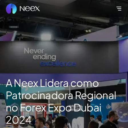
A Neex Lidera como
Patrocinadora Regional
no Forex Expo Dubai
2024