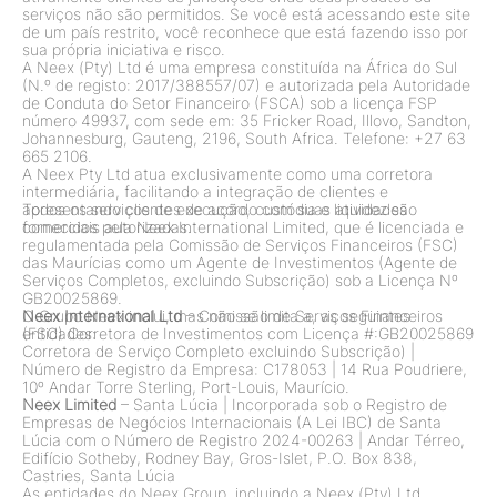
serviços não são permitidos. Se você está acessando este site
de um país restrito, você reconhece que está fazendo isso por
sua própria iniciativa e risco.
A Neex (Pty) Ltd é uma empresa constituída na África do Sul
(N.º de registo: 2017/388557/07) e autorizada pela Autoridade
de Conduta do Setor Financeiro (FSCA) sob a licença FSP
número 49937, com sede em: 35 Fricker Road, Illovo, Sandton,
Johannesburg, Gauteng, 2196, South Africa. Telefone: +27 63
665 2106.
A Neex Pty Ltd atua exclusivamente como uma corretora
intermediária, facilitando a integração de clientes e
apresentando clientes de acordo com suas atividades
Todos os serviços de execução, custódia e liquidez são
comerciais autorizadas.
fornecidos pela Neex International Limited, que é licenciada e
regulamentada pela Comissão de Serviços Financeiros (FSC)
das Maurícias como um Agente de Investimentos (Agente de
Serviços Completos, excluindo Subscrição) sob a Licença Nº
GB20025869.
O Grupo Neex inclui, mas não se limita a, as seguintes
Neex International Ltd
– Comissão de Serviços Financeiros
entidades:
(FSC) Corretora de Investimentos com Licença #:GB20025869
Corretora de Serviço Completo excluindo Subscrição)
|
Número de Registro da Empresa: C178053
|
14 Rua Poudriere,
10º Andar Torre Sterling, Port-Louis, Maurício.
Neex Limited
– Santa Lúcia
|
Incorporada sob o Registro de
Empresas de Negócios Internacionais (A Lei IBC) de Santa
Lúcia com o Número de Registro 2024-00263
|
Andar Térreo,
Edifício Sotheby, Rodney Bay, Gros-Islet, P.O. Box 838,
Castries, Santa Lúcia
As entidades do Neex Group, incluindo a Neex (Pty) Ltd,