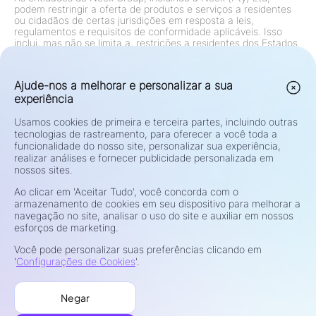
podem restringir a oferta de produtos e serviços a residentes
ou cidadãos de certas jurisdições em resposta a leis,
regulamentos e requisitos de conformidade aplicáveis. Isso
inclui, mas não se limita a, restrições a residentes dos Estados
Unidos, Canadá e qualquer outra jurisdição onde tais ofertas
sejam proibidas por lei ou regulamento. O Grupo revisa e
atualiza continuamente suas restrições de acordo com as
Ajude-nos a melhorar e personalizar a sua
mudanças regulatórias.
experiência
Aviso de Risco:
Contratos por Diferença (CFDs) e Câmbio
Estrangeiro (Forex) são produtos alavancados e apresentam
um alto risco de perda rápida de capital. Negociar tais
Usamos cookies de primeira e terceira partes, incluindo outras
instrumentos pode não ser adequado para todos os
tecnologias de rastreamento, para oferecer a você toda a
investidores. Seu potencial de lucro ou perda está diretamente
funcionalidade do nosso site, personalizar sua experiência,
ligado às flutuações de preço do mercado. Antes de negociar,
realizar análises e fornecer publicidade personalizada em
considere cuidadosamente seus objetivos de investimento,
nossos sites.
nível de experiência, situação financeira e tolerância a riscos.
Se você não tiver certeza sobre os riscos ou os termos da
Ao clicar em 'Aceitar Tudo', você concorda com o
negociação, busque orientação independente de um consultor
armazenamento de cookies em seu dispositivo para melhorar a
financeiro qualificado. Não negocie com fundos que você não
navegação no site, analisar o uso do site e auxiliar em nossos
pode perder.
esforços de marketing.
Privacidade e Segurança
Você pode personalizar suas preferências clicando em
Termos de Uso
'
Configurações de Cookies
'.
Política de Cookies
Divulgação de Risco
Negar
Tratamento de Reclamações