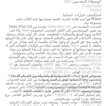
الوسطاء المقدمين (IBs)
CopyTrade
PAMM
استكشف خيارات حسابنا.
Neex®
هو اسم علامة تجارية عالمية تستخدمها عدة كيانات تحت
مجموعة نيك.
الخدمات المقدمة عبر www.neex.com مقدمة من
Neex (Pty) Ltd.
يتم تعيين المستخدمين إلى الكيان المناسب لمجموعة Neex بناءً على
الإقامة ونوع المنتج والمتطلبات التنظيمية. يعمل كل كيان بشكل مستقل
ويمتثل لالتزامات الترخيص والتنظيم المحلية. وجود كيان على هذا الموقع
لا يعني منح حق المرور أو وجود معادلة تنظيمية أو تأييد متبادل من أي
سلطة. لا تسعى Neex بنشاط لتجنيد عملاء من الولايات القضائية التي لا
تُسمح فيها منتجاتها أو خدماتها. إذا كنت تصل إلى هذا الموقع من دولة
مقيدة، فأنت تقر بأنك تفعل ذلك بمبادرتك الخاصة وعلى مسؤوليتك.
Neex (Pty) Ltd هي شركة تأسست في جنوب إفريقيا (رقم التسجيل:
2017/388557/07) ومرخصة من قبل هيئة سلوك القطاع المالي
(FSCA) بموجب ترخيص FSP رقم 49937، والعنوان المسجل هو: 35
Fricker Road, Illovo, Sandton, Johannesburg, Gauteng, 2196,
South Africa. الهاتف: +27 63 665 2106.
تعمل شركة Neex Pty Ltd حصرياً كوسيط، لتسهيل انضمام العملاء
يتم توفير جميع خدمات التنفيذ والحفظ والسيولة من قبل شركة Neex
وتقديمهم وفقاً لأنشطتها التجارية المصرح بها.
International Limited، وهي مرخصة ومنظمة من قبل لجنة الخدمات
المالية (FSC) في موريشيوس بصفتها تاجر استثمار (تاجر خدمات كاملة،
Neex International Ltd
باستثناء الاكتتاب) بموجب الترخيص رقم GB20025869.
– لجنة الخدمات المالية (FSC) تاجر استثمار
برقم الترخيص: GB20025869 تاجر خدمات كاملة باستثناء الاكتتاب
تشمل مجموعة Neex، لكن لا تقتصر على، الكيانات التالية:
|
رقم تسجيل الشركة: C178053
|
14 شارع بودريير، الطابق العاشر، برج
ستيرلنج، بورت لويس، موريشيوس.
Neex Limited
– سانت لوسيا
|
مسجلة تحت سجل الشركات الدولية
(قانون IBC) في سانت لوسيا برقم التسجيل 2024-00263
|
الطابق