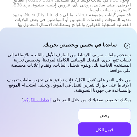
الأرضي، مبنى ساذبي، رودني باي، غروس-إيليت، صندوق بريد 838،
كاستريس، سانت لوسيا
قد تقوم كيانات مجموعة Neex، بما في ذلك Neex (Pty) Ltd، بتقييد
تقديم المنتجات والخدمات للمقيمين أو المواطنين في بعض الولايات
القضائية استجابةً للقوانين واللوائح ومتطلبات الامتثال المعمول بها.
يشمل ذلك، ولكن لا يقتصر على، القيود المفروضة على المقيمين في
الولايات المتحدة وكندا وأي ولاية قضائية أخرى حيث تحظر القوانين أو
اللوائح مثل هذه العروض. تقوم المجموعة بمراجعة وتحديث قيودها
باستمرار وفقًا للتغيرات التنظيمية.
ساعدنا في تحسين وتخصيص تجربتك.
تحذير من المخاطر:
عقود الفروقات (CFDs) وسوق الصرف الأجنبي
(Forex) هي منتجات مدفوعة بالرافعة المالية وتحمل مخاطر عالية
نستخدم ملفات تعريف الارتباط من الطرف الأول والثالث، بالإضافة إلى
بفقدان رأس المال بسرعة. قد لا تكون تجارة مثل هذه الأدوات مناسبة
تقنيات تتبع أخرى، لنمنحك الوظائف الكاملة لموقعنا، ونخصص تجربة
لجميع المستثمرين. إن إمكانياتك لتحقيق ربح أو خسارة مرتبطة مباشرة
المستخدم الخاصة بك، ونقوم بتحليل البيانات، ونقدم إعلانات مخصصة
بتقلبات أسعار السوق. قبل التداول، يجب عليك النظر بعناية في أهدافك
على مواقعنا.
الاستثمارية، مستوى خبرتك، وضعك المالي، وتحمل المخاطر. إذا كنت
غير متأكد من المخاطر أو شروط التداول، اطلب نصيحة مستقلة من
من خلال النقر على 'قبول الكل'، فإنك توافق على تخزين ملفات تعريف
مستشار مالي مؤهل. لا تتداول بأموال لا يمكنك تحمل خسارتها.
الارتباط على جهازك لتعزيز التنقل في الموقع، وتحليل استخدام الموقع،
الخصوصية والأمان
والمساعدة في جهودنا التسويقية.
شروط الاستخدام
يمكنك تخصيص تفضيلاتك من خلال النقر على '
إعدادات الكوكيز
'.
سياسة الكوكيز
إفصاح عن المخاطر
رفض
إدارة الشكاوى
©2026 نيك. جميع الحقوق محفوظة.
قبول الكل