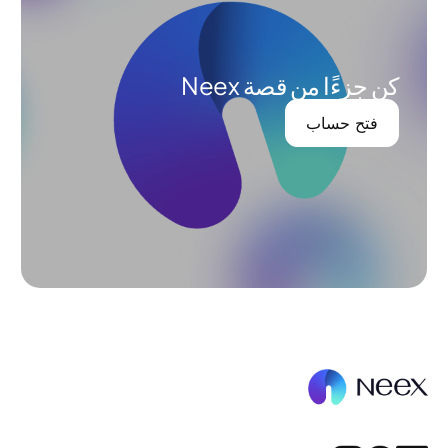
كن جزءًا من قصة Neex
فتح حساب