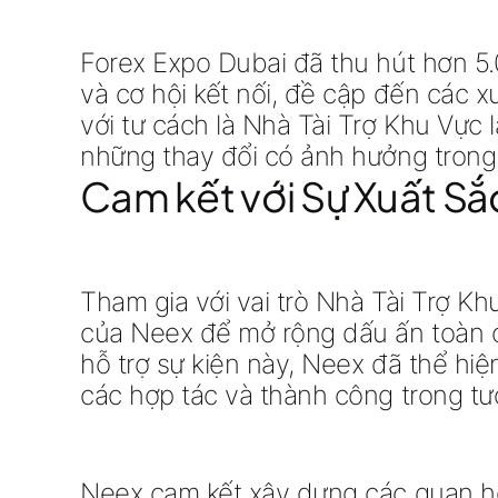
Forex Expo Dubai đã thu hút hơn 5.
và cơ hội kết nối, đề cập đến các x
với tư cách là Nhà Tài Trợ Khu Vực 
những thay đổi có ảnh hưởng trong 
Cam kết với Sự Xuất Sắ
Tham gia với vai trò Nhà Tài Trợ Kh
của Neex để mở rộng dấu ấn toàn cầ
hỗ trợ sự kiện này, Neex đã thể hiệ
các hợp tác và thành công trong tươ
Neex cam kết xây dựng các quan hệ đ