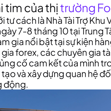
i tim của thị
trường Fo
i tư cách là Nhà Tài Trợ Khu 
ngày 7-8 tháng 10 tại Trung
m gia nổi bật tại sự kiện hà
gia forex, các chuyên gia tài
 củng cố cam kết của mình tr
g tạo và xây dựng quan hệ đối
g động.