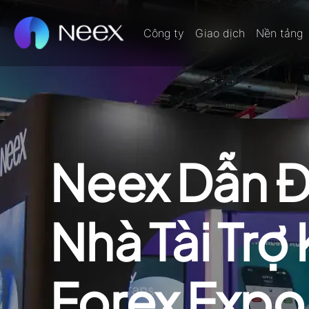
Công ty
Giao dịch
Nền tảng
Neex Dẫn Đầ
Nhà Tài Trợ
Forex Expo