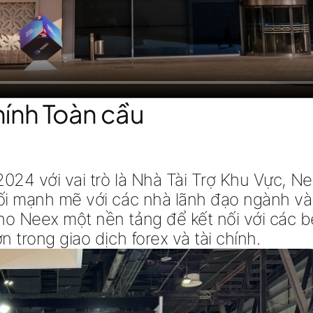
hính Toàn cầu
 2024 với vai trò là Nhà Tài Trợ Khu Vực,
nối mạnh mẽ với các nhà lãnh đạo ngành và
o Neex một nền tảng để kết nối với các bê
 trong giao dịch forex và tài chính.