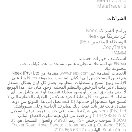
MetaTrader 4
MetaTrader 5
الشراكات
برامج الشراكة Neex
كن شريكًا مع Neex
الوسطاء المقدمين (IBs)
CopyTrade
PAMM
استكشف خيارات حسابنا.
Neex®
هو اسم علامة تجارية عالمية تستخدمها عدة كيانات تحت
مجموعة نيك.
الخدمات المقدمة عبر www.neex.com مقدمة من
Neex (Pty) Ltd.
يتم تعيين المستخدمين إلى الكيان المناسب لمجموعة Neex بناءً على
الإقامة ونوع المنتج والمتطلبات التنظيمية. يعمل كل كيان بشكل مستقل
ويمتثل لالتزامات الترخيص والتنظيم المحلية. وجود كيان على هذا الموقع
لا يعني منح حق المرور أو وجود معادلة تنظيمية أو تأييد متبادل من أي
سلطة. لا تسعى Neex بنشاط لتجنيد عملاء من الولايات القضائية التي لا
تُسمح فيها منتجاتها أو خدماتها. إذا كنت تصل إلى هذا الموقع من دولة
مقيدة، فأنت تقر بأنك تفعل ذلك بمبادرتك الخاصة وعلى مسؤوليتك.
Neex (Pty) Ltd هي شركة تأسست في جنوب إفريقيا (رقم التسجيل:
2017/388557/07) ومرخصة من قبل هيئة سلوك القطاع المالي
(FSCA) بموجب ترخيص FSP رقم 49937، والعنوان المسجل هو: 35
Fricker Road, Illovo, Sandton, Johannesburg, Gauteng, 2196,
South Africa. الهاتف: +27 63 665 2106.