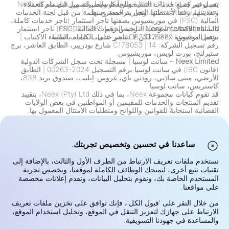
تعمل شركة Neex Pty Ltd حصرياً كوسيط، لتسهيل انضمام العملاء
يتم توفير جميع خدمات التنفيذ والحفظ والسيولة من قبل شركة Neex
وتقديمهم وفقاً لأنشطتها التجارية المصرح بها.
International Limited، وهي مرخصة ومنظمة من قبل لجنة الخدمات
المالية (FSC) في موريشيوس بصفتها تاجر استثمار (تاجر خدمات كاملة،
Neex International Ltd
باستثناء الاكتتاب) بموجب الترخيص رقم GB20025869.
– لجنة الخدمات المالية (FSC) تاجر استثمار
برقم الترخيص: GB20025869 تاجر خدمات كاملة باستثناء الاكتتاب
تشمل مجموعة Neex، لكن لا تقتصر على، الكيانات التالية:
|
رقم تسجيل الشركة: C178053
|
14 شارع بودريير، الطابق العاشر، برج
ستيرلنج، بورت لويس، موريشيوس.
Neex Limited
– سانت لوسيا
|
مسجلة تحت سجل الشركات الدولية
(قانون IBC) في سانت لوسيا برقم التسجيل 2024-00263
|
الطابق
الأرضي، مبنى ساذبي، رودني باي، غروس-إيليت، صندوق بريد 838،
كاستريس، سانت لوسيا
قد تقوم كيانات مجموعة Neex، بما في ذلك Neex (Pty) Ltd، بتقييد
تقديم المنتجات والخدمات للمقيمين أو المواطنين في بعض الولايات
القضائية استجابةً للقوانين واللوائح ومتطلبات الامتثال المعمول بها.
يشمل ذلك، ولكن لا يقتصر على، القيود المفروضة على المقيمين في
الولايات المتحدة وكندا وأي ولاية قضائية أخرى حيث تحظر القوانين أو
اللوائح مثل هذه العروض. تقوم المجموعة بمراجعة وتحديث قيودها
باستمرار وفقًا للتغيرات التنظيمية.
ساعدنا في تحسين وتخصيص تجربتك.
تحذير من المخاطر:
عقود الفروقات (CFDs) وسوق الصرف الأجنبي
(Forex) هي منتجات مدفوعة بالرافعة المالية وتحمل مخاطر عالية
نستخدم ملفات تعريف الارتباط من الطرف الأول والثالث، بالإضافة إلى
بفقدان رأس المال بسرعة. قد لا تكون تجارة مثل هذه الأدوات مناسبة
تقنيات تتبع أخرى، لنمنحك الوظائف الكاملة لموقعنا، ونخصص تجربة
لجميع المستثمرين. إن إمكانياتك لتحقيق ربح أو خسارة مرتبطة مباشرة
المستخدم الخاصة بك، ونقوم بتحليل البيانات، ونقدم إعلانات مخصصة
بتقلبات أسعار السوق. قبل التداول، يجب عليك النظر بعناية في أهدافك
على مواقعنا.
الاستثمارية، مستوى خبرتك، وضعك المالي، وتحمل المخاطر. إذا كنت
غير متأكد من المخاطر أو شروط التداول، اطلب نصيحة مستقلة من
من خلال النقر على 'قبول الكل'، فإنك توافق على تخزين ملفات تعريف
مستشار مالي مؤهل. لا تتداول بأموال لا يمكنك تحمل خسارتها.
الارتباط على جهازك لتعزيز التنقل في الموقع، وتحليل استخدام الموقع،
الخصوصية والأمان
والمساعدة في جهودنا التسويقية.