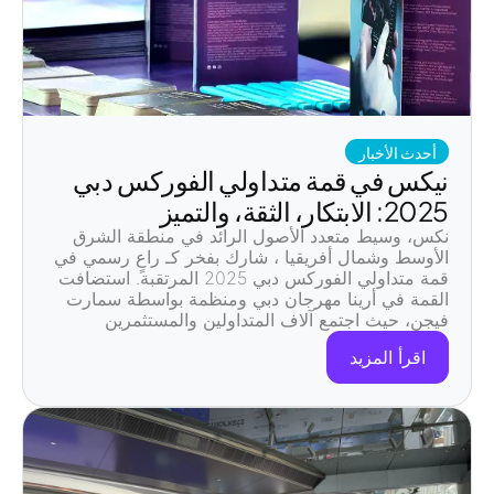
أحدث الأخبار
نيكس في قمة متداولي الفوركس دبي
2025: الابتكار، الثقة، والتميز
نكس
، وسيط متعدد الأصول الرائد في منطقة الشرق
الأوسط وشمال أفريقيا
، شارك بفخر كـ
راعٍ رسمي
في
قمة متداولي الفوركس دبي 2025
المرتقبة. استضافت
القمة في
أرينا مهرجان دبي
ومنظمة بواسطة
سمارت
فيجن
، حيث اجتمع آلاف
المتداولين والمستثمرين
والمتخصصين في التكنولوجيا المالية
الذين يتطلعون
اقرأ المزيد
لاستكشاف مستقبل الأسواق المالية.