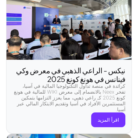
نيكس - الراعي الذهبي في معرض وكي
فينانس في هونغ كونغ 2025
كرائدة في
منصة تداول التكنولوجيا المالية في آسيا
،
تفخر Neex بالانضمام إلى
معرض WIKI للمالية في هونغ
كونغ 2025
كـ
راعي ذهبي
، مما يعزز التزامها بتمكين
المستثمرين الأفراد في آسيا
وتقديم
الابتكار المالي عبر
آسيا
.
اقرأ المزيد