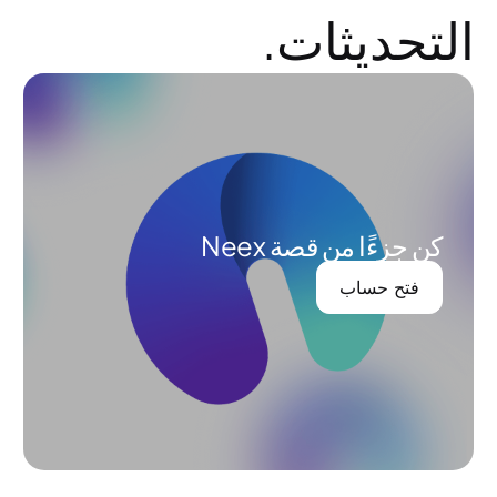
التحديثات.
كن جزءًا من قصة Neex
فتح حساب