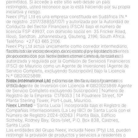
permitidos. Si accede a este sitio web desde un país
restringido, usted reconoce que lo está haciendo por su propia
iniciativa y riesgo.
Neex (Pty) Ltd es una empresa constituida en Sudáfrica (N.º
de registro: 2017/388557/07) y autorizada por la Autoridad de
Conducta del Sector Financiero (FSCA) bajo el número de
licencia FSP 49937, con domicilio social en: 35 Fricker Road,
Illovo, Sandton, Johannesburg, Gauteng, 2196, South Africa.
Teléfono: +27 63 665 2106.
Neex Pty Ltd actúa únicamente como corredor intermediario,
facilitando la incorporación de clientes y presentando clientes
Todos los servicios de ejecución, custodia y liquidez son
de acuerdo con sus actividades comerciales autorizadas.
proporcionados por Neex International Limited, la cual está
autorizada y regulada por la Comisión de Servicios Financieros
(FSC) de Mauricio como un Agente de Inversiones (Agente de
Servicio Completo, excluyendo Suscripción) bajo la Licencia
N.º GB20025869.
El Grupo Neex incluye, pero no se limita a, las siguientes
Neex International Ltd
– Comisión de Servicios Financieros
entidades:
(FSC) Agente de Inversión con Licencia #:GB20025869 Agente
de Servicio Completo excluyendo Suscripción)
|
Número de
Registro de la Empresa: C178053
|
14 Poudriere Street, 10ª
Planta Sterling Tower, Port-Louis, Mauricio.
Neex Limited
– Santa Lucía
|
Incorporada bajo el Registro de
Compañías Internacionales (La Ley IBC) de Santa Lucía con el
Número de Registro 2024-00263
|
Planta Baja, Edificio
Sotheby, Rodney Bay, Gros-Islet, P.O. Box 838, Castries,
Santa Lucía
Las entidades del Grupo Neex, incluida Neex (Pty) Ltd, pueden
restringir la provisión de productos y servicios a residentes o