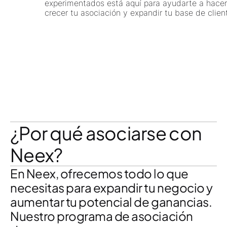
experimentados está aquí para ayudarte a hacer
crecer tu asociación y expandir tu base de clientes.
Análisis Personalizables
Utiliza nuestras herramientas avanzadas de
seguimiento para analizar y optimizar tu rendimiento,
con la capacidad de personalizar tus informes según
tus necesidades.
Opción de pago flexible
Elija entre una variedad de horarios de pago y
modelos de comisión que se alineen con su estrategia
comercial y preferencias.
¿Por qué asociarse con
Neex?
En Neex, ofrecemos todo lo que
necesitas para expandir tu negocio y
aumentar tu potencial de ganancias.
Nuestro programa de asociación