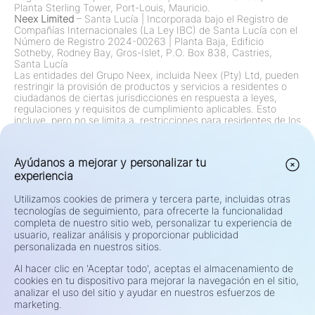
Planta Sterling Tower, Port-Louis, Mauricio.
Neex Limited
– Santa Lucía
|
Incorporada bajo el Registro de
Compañías Internacionales (La Ley IBC) de Santa Lucía con el
Número de Registro 2024-00263
|
Planta Baja, Edificio
Sotheby, Rodney Bay, Gros-Islet, P.O. Box 838, Castries,
Santa Lucía
Las entidades del Grupo Neex, incluida Neex (Pty) Ltd, pueden
restringir la provisión de productos y servicios a residentes o
ciudadanos de ciertas jurisdicciones en respuesta a leyes,
regulaciones y requisitos de cumplimiento aplicables. Esto
incluye, pero no se limita a, restricciones para residentes de los
Estados Unidos, Canadá y cualquier otra jurisdicción donde
tales ofertas estén prohibidas por ley o regulación. El Grupo
revisa y actualiza continuamente sus restricciones de acuerdo
Ayúdanos a mejorar y personalizar tu
con los cambios regulatorios.
experiencia
Advertencia de Riesgo:
Los contratos por diferencia (CFDs) y
el mercado de divisas (Forex) son productos apalancados y
conllevan un alto riesgo de pérdida rápida de capital. Operar
Utilizamos cookies de primera y tercera parte, incluidas otras
con tales instrumentos puede no ser adecuado para todos los
tecnologías de seguimiento, para ofrecerte la funcionalidad
inversores. Su potencial de ganancias o pérdidas está
completa de nuestro sitio web, personalizar tu experiencia de
directamente relacionado con las fluctuaciones del precio del
usuario, realizar análisis y proporcionar publicidad
mercado. Antes de operar, considere detenidamente sus
personalizada en nuestros sitios.
objetivos de inversión, nivel de experiencia, situación financiera
y tolerancia al riesgo. Si no está seguro sobre los riesgos o
Al hacer clic en 'Aceptar todo', aceptas el almacenamiento de
términos de la negociación, busque asesoramiento
cookies en tu dispositivo para mejorar la navegación en el sitio,
independiente de un asesor financiero calificado. No comercie
analizar el uso del sitio y ayudar en nuestros esfuerzos de
con fondos que no puede permitirse perder.
marketing.
Privacidad y Seguridad