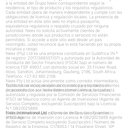
a la entidad del Grupo Neex correspondiente según la
residencia, el tipo de producto y los requisitos regulatorios.
Cada entidad opera de manera independiente y cumple con las
obligaciones de licencia y regulación locales. La presencia de
una entidad en este sitio web no implica pasaporte,
equivalencia regulatoria o respaldo cruzado por ninguna
autoridad. Neex no solicita activamente clientes de
jurisdicciones donde sus productos o servicios no están
permitidos. Si accede a este sitio web desde un país
restringido, usted reconoce que lo está haciendo por su propia
iniciativa y riesgo.
Neex (Pty) Ltd es una empresa constituida en Sudáfrica (N.º
de registro: 2017/388557/07) y autorizada por la Autoridad de
Conducta del Sector Financiero (FSCA) bajo el número de
licencia FSP 49937, con domicilio social en: 35 Fricker Road,
Illovo, Sandton, Johannesburg, Gauteng, 2196, South Africa.
Teléfono: +27 63 665 2106.
Neex Pty Ltd actúa únicamente como corredor intermediario,
facilitando la incorporación de clientes y presentando clientes
Todos los servicios de ejecución, custodia y liquidez son
de acuerdo con sus actividades comerciales autorizadas.
proporcionados por Neex International Limited, la cual está
autorizada y regulada por la Comisión de Servicios Financieros
(FSC) de Mauricio como un Agente de Inversiones (Agente de
Servicio Completo, excluyendo Suscripción) bajo la Licencia
N.º GB20025869.
El Grupo Neex incluye, pero no se limita a, las siguientes
Neex International Ltd
– Comisión de Servicios Financieros
entidades:
(FSC) Agente de Inversión con Licencia #:GB20025869 Agente
de Servicio Completo excluyendo Suscripción)
|
Número de
Registro de la Empresa: C178053
|
14 Poudriere Street, 10ª