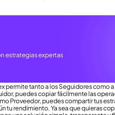
e
n estrategias expertas
 permite tanto a los Seguidores como a l
or, puedes copiar fácilmente las operac
omo Proveedor, puedes compartir tus estra
 tu rendimiento. Ya sea que quieras copia