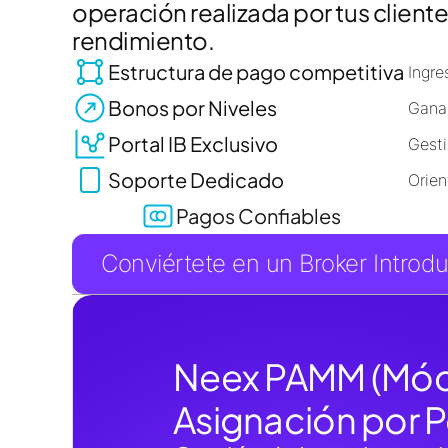
operación realizada por tus clien
rendimiento.
Estructura de pago competitiva
Ingre
Bonos por Niveles
Gana 
Portal IB Exclusivo
Gesti
Soporte Dedicado
Orien
Pagos Confiables
Pagos
Conviértete en un Broker Introd
Neex PAMM (Mód
Asignación por P