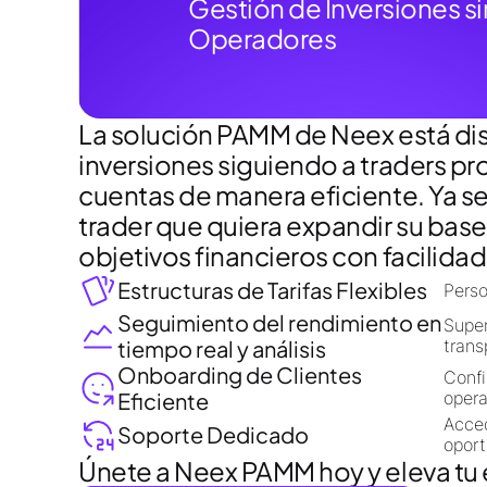
Gestión de Inversiones si
Operadores
La solución PAMM de Neex está dise
inversiones siguiendo a traders pr
cuentas de manera eficiente. Ya s
trader que quiera expandir su base
objetivos financieros con facilidad
Estructuras de Tarifas Flexibles
Perso
Seguimiento del rendimiento en
Super
tiempo real y análisis
trans
Onboarding de Clientes
Confi
Eficiente
opera
Acced
Soporte Dedicado
oport
Únete a Neex PAMM hoy y eleva tu 