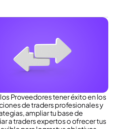
os Proveedores tener éxito en los
iones de traders profesionales y
tegias, ampliar tu base de
r a traders expertos o ofrecer tus