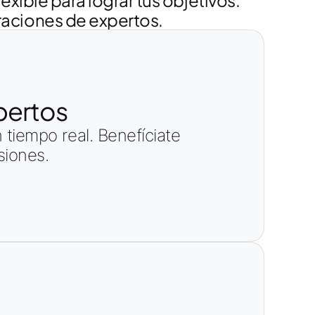
xible para lograr tus objetivos.
raciones de expertos.
pertos
tiempo real. Benefíciate
siones.