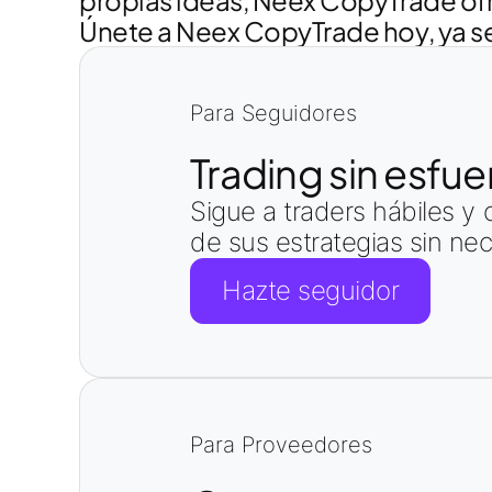
propias ideas, Neex CopyTrade ofre
Únete a Neex CopyTrade hoy, ya s
Para Seguidores
Trading sin esfue
Sigue a traders hábiles y
de sus estrategias sin ne
Hazte seguidor
Para Proveedores