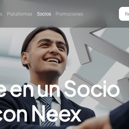
es
Plataformas
Socios
Promociones
R
e en un Socio
con Neex