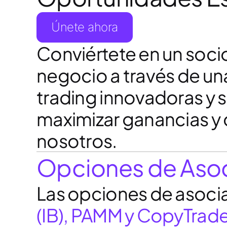
Únete ahora
Conviértete en un socio
negocio a través de un
trading innovadoras y 
maximizar ganancias y 
nosotros.
Opciones de Asoci
Las opciones de asocia
(IB), PAMM y CopyTrad