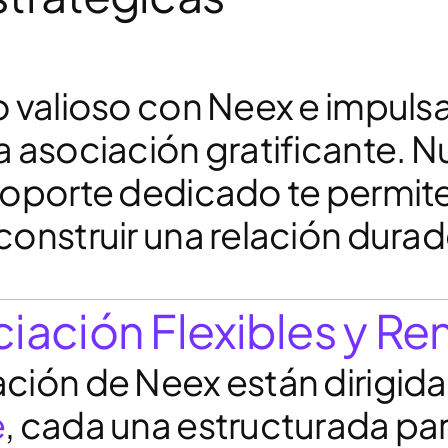
 valioso con Neex e impulsa
a asociación gratificante. N
soporte dedicado te permiten
construir una relación dura
ación Flexibles y Re
ción de Neex están dirigida
e
, cada una estructurada pa