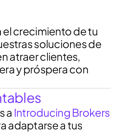
 el crecimiento de tu
uestras soluciones de
 atraer clientes,
dera y próspera con
ntables
s a
Introducing Brokers
ra adaptarse a tus