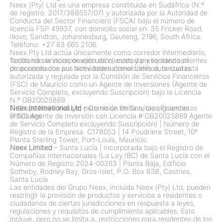
Neex (Pty) Ltd es una empresa constituida en Sudáfrica (N.º
de registro: 2017/388557/07) y autorizada por la Autoridad de
Conducta del Sector Financiero (FSCA) bajo el número de
licencia FSP 49937, con domicilio social en: 35 Fricker Road,
Illovo, Sandton, Johannesburg, Gauteng, 2196, South Africa.
Teléfono: +27 63 665 2106.
Neex Pty Ltd actúa únicamente como corredor intermediario,
facilitando la incorporación de clientes y presentando clientes
Todos los servicios de ejecución, custodia y liquidez son
de acuerdo con sus actividades comerciales autorizadas.
proporcionados por Neex International Limited, la cual está
autorizada y regulada por la Comisión de Servicios Financieros
(FSC) de Mauricio como un Agente de Inversiones (Agente de
Servicio Completo, excluyendo Suscripción) bajo la Licencia
N.º GB20025869.
El Grupo Neex incluye, pero no se limita a, las siguientes
Neex International Ltd
– Comisión de Servicios Financieros
entidades:
(FSC) Agente de Inversión con Licencia #:GB20025869 Agente
de Servicio Completo excluyendo Suscripción)
|
Número de
Registro de la Empresa: C178053
|
14 Poudriere Street, 10ª
Planta Sterling Tower, Port-Louis, Mauricio.
Neex Limited
– Santa Lucía
|
Incorporada bajo el Registro de
Compañías Internacionales (La Ley IBC) de Santa Lucía con el
Número de Registro 2024-00263
|
Planta Baja, Edificio
Sotheby, Rodney Bay, Gros-Islet, P.O. Box 838, Castries,
Santa Lucía
Las entidades del Grupo Neex, incluida Neex (Pty) Ltd, pueden
restringir la provisión de productos y servicios a residentes o
ciudadanos de ciertas jurisdicciones en respuesta a leyes,
regulaciones y requisitos de cumplimiento aplicables. Esto
incluye, pero no se limita a, restricciones para residentes de los