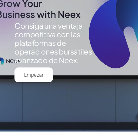
Consiga una ventaja
competitiva con las
plataformas de
operaciones bursátiles
avanzado de Neex.
Empezar