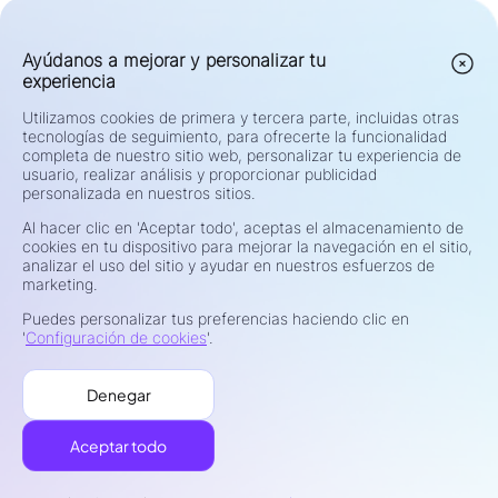
Estados Unidos, Canadá y cualquier otra jurisdicción donde
tales ofertas estén prohibidas por ley o regulación. El Grupo
revisa y actualiza continuamente sus restricciones de acuerdo
Ayúdanos a mejorar y personalizar tu
con los cambios regulatorios.
experiencia
Advertencia de Riesgo:
Los contratos por diferencia (CFDs) y
el mercado de divisas (Forex) son productos apalancados y
Utilizamos cookies de primera y tercera parte, incluidas otras
conllevan un alto riesgo de pérdida rápida de capital. Operar
con tales instrumentos puede no ser adecuado para todos los
tecnologías de seguimiento, para ofrecerte la funcionalidad
inversores. Su potencial de ganancias o pérdidas está
completa de nuestro sitio web, personalizar tu experiencia de
directamente relacionado con las fluctuaciones del precio del
usuario, realizar análisis y proporcionar publicidad
mercado. Antes de operar, considere detenidamente sus
personalizada en nuestros sitios.
objetivos de inversión, nivel de experiencia, situación financiera
y tolerancia al riesgo. Si no está seguro sobre los riesgos o
Al hacer clic en 'Aceptar todo', aceptas el almacenamiento de
términos de la negociación, busque asesoramiento
cookies en tu dispositivo para mejorar la navegación en el sitio,
independiente de un asesor financiero calificado. No comercie
analizar el uso del sitio y ayudar en nuestros esfuerzos de
con fondos que no puede permitirse perder.
marketing.
Privacidad y Seguridad
Puedes personalizar tus preferencias haciendo clic en
Términos de Uso
'
Configuración de cookies
'.
Política de Cookies
Divulgación de Riesgos
Denegar
Manejo de Quejas
©2026 NEEX. TODOS LOS DERECHOS RESERVADOS.
Aceptar todo