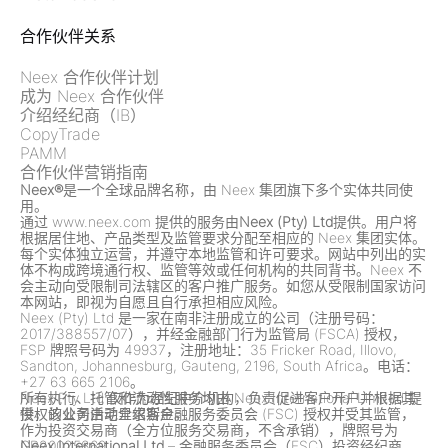
合作伙伴关系
Neex 合作伙伴计划
成为 Neex 合作伙伴
介绍经纪商（IB）
CopyTrade
PAMM
合作伙伴营销指南
Neex®
是一个全球品牌名称，由 Neex 集团旗下多个实体共同使
用。
通过 www.neex.com 提供的服务由
Neex (Pty) Ltd
提供。用户将
根据居住地、产品类型及监管要求分配至相应的 Neex 集团实体。
每个实体独立运营，并遵守本地监管和许可要求。网站中列出的实
体不构成跨境通行权、监管等效或任何机构的共同背书。Neex 不
会主动向受限制司法辖区的客户推广服务。如您从受限制国家访问
本网站，即视为自愿且自行承担相应风险。
Neex (Pty) Ltd 是一家在南非注册成立的公司（注册号码：
2017/388557/07），并经金融部门行为监管局 (FSCA) 授权，
FSP 牌照号码为 49937，注册地址：35 Fricker Road, Illovo,
Sandton, Johannesburg, Gauteng, 2196, South Africa。电话：
+27 63 665 2106。
Neex Pty Ltd 仅作为经纪中介机构，负责促进客户开户并根据其
所有执行、托管和流动性服务均由 Neex International Limited 提
授权的业务活动介绍客户。
供，该公司由毛里求斯金融服务委员会 (FSC) 授权并受其监管，
作为投资交易商（全方位服务交易商，不含承销），牌照号为
GB20025869。
Neex International Ltd
– 金融服务委员会（FSC）投资经纪商，