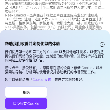
Neex 集团包括但不限于以下实体：
许可证编号：GB20025869 全方位服务经纪商（不包括承销）
|
公司注册号：C178053
|
毛里求斯路易港斯特林大厦10楼，普德里
埃街14号。
Neex Limited
– 圣卢西亚
|
根据圣卢西亚国际商业公司注册处
（IBC法案）注册，注册号为2024-00263
|
地址：圣卢西亚卡斯
特里斯，格罗伊塞莱，罗德尼湾，索斯比大厦一楼，邮政信箱838
Neex集团实体，包括Neex（Pty）有限公司，可能会根据适用的
法律、法规和合规要求限制向某些司法管辖区的居民或公民提供产
品和服务。这包括但不限于对美国、加拿大及任何其他法律或法规
禁止此类产品和服务的司法管辖区居民的限制。该集团会根据监管
变化不断审查和更新其限制。
帮助我们改善并定制化您的体验
风险提示：
差价合约（CFD）与外汇（Forex）为杠杆产品，具有
较高风险，可能迅速造成资金损失。该类交易并不适合所有投资
我们使用第一方和第三方的 Cookie 以及其他追踪技术，以便为您
者。您的盈亏将直接受市场价格波动影响。交易前请慎重考虑您的
提供我们网站的全部功能、定制您的使用体验、进行分析并在我们
投资目标、经验水平、财务状况及风险承受能力。如对风险或交易
的网站上提供个性化广告。
条款有疑问，请寻求具资格的财务顾问的独立建议。请勿使用无法
承受亏损的资金进行交易。
通过点击「接受所有」，您同意在您的设备上存储 Cookie，以增
隐私与安全
强网站导航、分析网站使用情况并协助我们的市场营销工作。
使用条款
您可以通过点击「
Cookie 设置
」来自定义您的偏好。
Cookies政策
风险披露
拒绝
投诉处理
©2026 NEEX。保留所有权利。
接受所有 Cookie