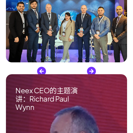
Neex CEO的主题演
讲：Richard Paul
Wynn