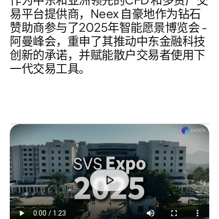
易平台
提供商，Neex 自豪地作为
钻石
赞助商
参与了
2025年智能愿景博览会 -
阿曼峰会
，重申了其推动
中东金融科技
创新
的承诺，并赋能
散户交易者使用下
一代交易工具
。