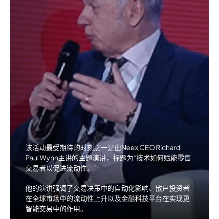
该活动最受期待的时刻之一是由
Neex CEO Richard
Paul Wynn
主讲的主题演讲，标题为“技术如何赋能零售
交易者以促进流动性。”
他的演讲强调了
交易决策中的自动化影响
、
散户投资者
在全球市场中的流动性上升
以及
金融科技平台在实现更
智能交易中的作用
。