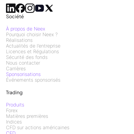
Société
À propos de Neex
Pourquoi choisir Neex ?
Réalisations
Actualités de l’entreprise
Licences et Régulations
Sécurité des fonds
Nous contacter
Carrières
Sponsorisations
Événements sponsorisés
Trading
Produits
Forex
Matières premières
Indices
CFD sur actions américaines
CFD