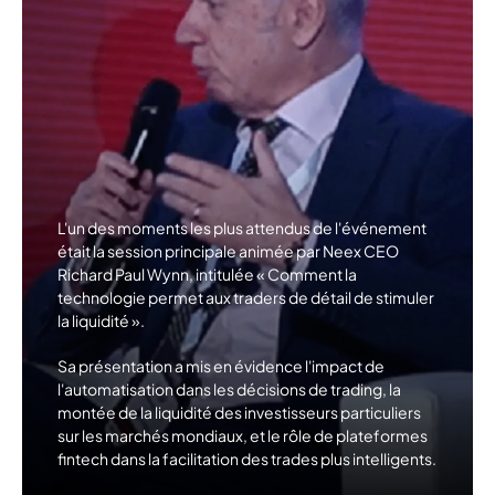
L'un des moments les plus attendus de l'événement
était la session principale animée par
Neex CEO
Richard Paul Wynn
, intitulée « Comment la
technologie permet aux traders de détail de stimuler
la liquidité ».
Sa présentation a mis en évidence l'impact de
l'automatisation dans les décisions de trading
, la
montée de
la liquidité des investisseurs particuliers
sur les marchés mondiaux
, et le rôle de
plateformes
fintech dans la facilitation des trades plus intelligents
.