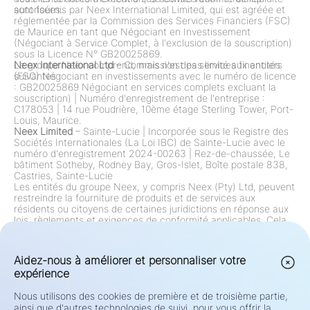
autorisées.
sont fournis par Neex International Limited, qui est agréée et
réglementée par la Commission des Services Financiers (FSC)
de Maurice en tant que Négociant en Investissement
(Négociant à Service Complet, à l'exclusion de la souscription)
sous la Licence N° GB20025869.
Le groupe Neex comprend, mais n'est pas limité aux entités
Neex International Ltd
– Commission des services financiers
suivantes :
(FSC) Négociant en investissements avec le numéro de licence
: GB20025869 Négociant en services complets excluant la
souscription)
|
Numéro d'enregistrement de l'entreprise :
C178053
|
14 rue Poudrière, 10ème étage Sterling Tower, Port-
Louis, Maurice.
Neex Limited
– Sainte-Lucie
|
Incorporée sous le Registre des
Sociétés Internationales (La Loi IBC) de Sainte-Lucie avec le
numéro d'enregistrement 2024-00263
|
Rez-de-chaussée, Le
bâtiment Sotheby, Rodney Bay, Gros-Islet, Boîte postale 838,
Castries, Sainte-Lucie
Les entités du groupe Neex, y compris Neex (Pty) Ltd, peuvent
restreindre la fourniture de produits et de services aux
résidents ou citoyens de certaines juridictions en réponse aux
lois, règlements et exigences de conformité applicables. Cela
inclut, mais sans s'y limiter, des restrictions sur les résidents
des États-Unis, du Canada et de toute autre juridiction où de
telles offres sont interdites par la loi ou le règlement. Le groupe
Aidez-nous à améliorer et personnaliser votre
examine et met continuellement à jour ses restrictions
expérience
conformément aux changements réglementaires.
Avertissement de Risque:
Les Contrats de Différence (CFDs) et
Nous utilisons des cookies de première et de troisième partie,
le Forex sont des produits à effet de levier et présentent un
ainsi que d'autres technologies de suivi, pour vous offrir la
risque élevé de perte rapide de capital. Le trading de tels