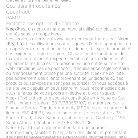
Courtiers Introduits (IBs)
CopyTrade
PAMM
Explorez nos options de compte.
Neex®
est un nom de marque mondial utilisé par plusieurs
entités sous le groupe Neex.
Les services offerts via www.neex.com sont fournis par
Neex
(Pty) Ltd.
Les utilisateurs sont assignés à l'entité appropriée du
groupe Neex en fonction de la résidence, du type de produit et
des exigences réglementaires. Chaque entité fonctionne de
manière autonome et respecte les obligations de licence et
réglementaires locales. La présence d'une entité sur ce site
web n'implique pas de passeport, d'équivalence réglementaire
ou d'endossement croisé par une autorité. Neex ne sollicite
pas activement des clients provenant de juridictions où ses
produits ou services ne sont pas autorisés. Si vous accédez à
ce site web depuis un pays restreint, vous reconnaissez que
vous le faites de votre propre initiative et à vos risques.
Neex (Pty) Ltd est une société constituée en Afrique du Sud
(N° d'immatriculation : 2017/388557/07) et autorisée par la
Financial Sector Conduct Authority (FSCA) sous le numéro de
licence FSP 49937, avec comme adresse enregistrée : 35
Fricker Road, Illovo, Sandton, Johannesburg, Gauteng, 2196,
South Africa. Téléphone : +27 63 665 2106.
Neex Pty Ltd agit uniquement en tant que courtier
intermédiaire, facilitant l'intégration des clients et présentant
des clients conformément à ses activités commerciales
Tous les services d'exécution, de conservation et de liquidité