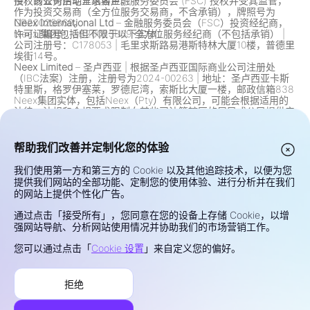
授权的业务活动介绍客户。
供，该公司由毛里求斯金融服务委员会 (FSC) 授权并受其监管，
作为投资交易商（全方位服务交易商，不含承销），牌照号为
GB20025869。
Neex International Ltd
– 金融服务委员会（FSC）投资经纪商，
Neex 集团包括但不限于以下实体：
许可证编号：GB20025869 全方位服务经纪商（不包括承销）
|
公司注册号：C178053
|
毛里求斯路易港斯特林大厦10楼，普德里
埃街14号。
Neex Limited
– 圣卢西亚
|
根据圣卢西亚国际商业公司注册处
（IBC法案）注册，注册号为2024-00263
|
地址：圣卢西亚卡斯
特里斯，格罗伊塞莱，罗德尼湾，索斯比大厦一楼，邮政信箱838
Neex集团实体，包括Neex（Pty）有限公司，可能会根据适用的
法律、法规和合规要求限制向某些司法管辖区的居民或公民提供产
品和服务。这包括但不限于对美国、加拿大及任何其他法律或法规
禁止此类产品和服务的司法管辖区居民的限制。该集团会根据监管
变化不断审查和更新其限制。
帮助我们改善并定制化您的体验
风险提示：
差价合约（CFD）与外汇（Forex）为杠杆产品，具有
较高风险，可能迅速造成资金损失。该类交易并不适合所有投资
我们使用第一方和第三方的 Cookie 以及其他追踪技术，以便为您
者。您的盈亏将直接受市场价格波动影响。交易前请慎重考虑您的
提供我们网站的全部功能、定制您的使用体验、进行分析并在我们
投资目标、经验水平、财务状况及风险承受能力。如对风险或交易
的网站上提供个性化广告。
条款有疑问，请寻求具资格的财务顾问的独立建议。请勿使用无法
承受亏损的资金进行交易。
通过点击「接受所有」，您同意在您的设备上存储 Cookie，以增
隐私与安全
强网站导航、分析网站使用情况并协助我们的市场营销工作。
使用条款
您可以通过点击「
Cookie 设置
」来自定义您的偏好。
Cookies政策
风险披露
拒绝
投诉处理
©2026 NEEX。保留所有权利。