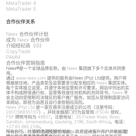
MetaTrader 4
MetaTrader 5
合作伙伴关系
Neex 合作伙伴计划
成为 Neex 合作伙伴
介绍经纪商（IB）
CopyTrade
PAMM
合作伙伴营销指南
Neex®
是一个全球品牌名称，由 Neex 集团旗下多个实体共同使
用。
通过 www.neex.com 提供的服务由
Neex (Pty) Ltd
提供。用户将
根据居住地、产品类型及监管要求分配至相应的 Neex 集团实体。
每个实体独立运营，并遵守本地监管和许可要求。网站中列出的实
体不构成跨境通行权、监管等效或任何机构的共同背书。Neex 不
会主动向受限制司法辖区的客户推广服务。如您从受限制国家访问
本网站，即视为自愿且自行承担相应风险。
Neex (Pty) Ltd 是一家在南非注册成立的公司（注册号码：
2017/388557/07），并经金融部门行为监管局 (FSCA) 授权，
FSP 牌照号码为 49937，注册地址：35 Fricker Road, Illovo,
Sandton, Johannesburg, Gauteng, 2196, South Africa。电话：
+27 63 665 2106。
Neex Pty Ltd 仅作为经纪中介机构，负责促进客户开户并根据其
所有执行、托管和流动性服务均由 Neex International Limited 提