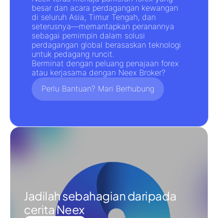
besar dan
acara perdagangan kewangan
di seluruh Asia, Timur Tengah, dan
seterusnya—memantapkan peranannya
sebagai pemimpin dalam
solusi
perdagangan global berasaskan teknologi
untuk pedagang runcit.
Berminat dengan
peluang penajaan forex
atau kerjasama dengan
Neex Broker
?
Perlu Bantuan? Mari Berhubung
Jadilah sebahagian daripada
cerita Neex