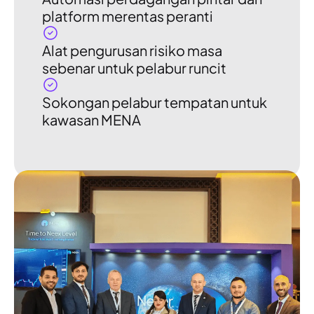
platform merentas peranti
Alat pengurusan risiko masa
sebenar untuk pelabur runcit
Sokongan pelabur tempatan untuk
kawasan MENA