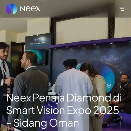
Neex Penaja Diamond di
Smart Vision Expo 2025
– Sidang Oman