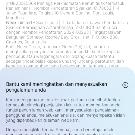
#:GB20025869 Peniaga Perkhidmatan Penuh tidak termasuk
Penjaminan)
|
Nombor Pendaftaran Syarikat: C178053
|
14
Jalan Poudriere, Tingkat 10 Menara Sterling, Port-Louis,
Mauritius.
Neex Limited
– Saint Lucia
|
Didaftarkan di bawah Pendaftaran
Syarikat Perniagaan Antarabangsa (Akta IBC) Saint Lucia
dengan Nombor Pendaftaran 2024-00263
|
Tingkat Bawah,
Bangunan Sotheby, Rodney Bay, Gros-Islet, P.O. Box 838,
Castries, Saint Lucia
Entiti Neex Group, termasuk Neex (Pty) Ltd, mungkin
menghadkan penyediaan produk dan perkhidmatan kepada
penduduk atau warganegara dari bidang kuasa tertentu
sebagai tindak balas kepada undang-undang, peraturan, dan
keperluan pematuhan yang berkenaan. Ini termasuk, tetapi
tidak terhad kepada, sekatan ke atas penduduk di Amerika
Syarikat, Kanada, dan mana-mana bidang kuasa lain di mana
tawaran sedemikian dilarang oleh undang-undang atau
Bantu kami meningkatkan dan menyesuaikan
peraturan. Kumpulan ini sentiasa mengkaji dan mengemas kini
pengalaman anda
sekatan mereka mengikut perubahan peraturan.
Amaran Risiko:
Kontrak untuk Perbezaan (CFD) dan Pertukaran
Asing (Forex) adalah produk leveraj dan membawa risiko tinggi
Kami menggunakan cookie pihak pertama dan pihak ketiga
kehilangan modal yang cepat. Trading instrumen tersebut
termasuk teknologi penjejakan lain untuk memberikan anda
mungkin tidak sesuai untuk semua pelabur. Potensi keuntungan
fungsi penuh laman web kami, menyesuaikan pengalaman
atau kerugian anda berkait langsung dengan turun naik harga
pengguna anda, melakukan analisis, dan menyampaikan iklan
pasaran. Sebelum berdagang, pertimbangkan dengan teliti
yang diperibadikan di laman web kami.
objektif pelaburan anda, tahap pengalaman, keadaan
kewangan, dan toleransi risiko. Jika anda tidak pasti tentang
Dengan mengklik 'Terima Semua', anda bersetuju untuk
risiko atau syarat trading, dapatkan nasihat yang bebas
menyimpan cookie di peranti anda untuk meningkatkan