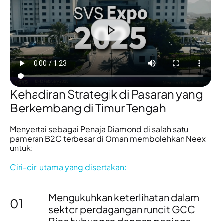
Kehadiran Strategik di Pasaran yang
Berkembang di Timur Tengah
Menyertai sebagai
Penaja Diamond di salah satu
pameran B2C terbesar di Oman
membolehkan Neex
untuk:
Ciri-ciri utama yang disertakan:
Mengukuhkan keterlihatan dalam
01
sektor perdagangan runcit
GCC
Bina hubungan dengan
peniaga