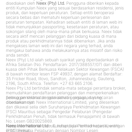
disediakan oleh
Neex (Pty) Ltd.
Pengguna diberikan kepada
entiti Kumpulan Neex yang sesuai berdasarkan residensi, jenis
produk, dan keperluan peraturan. Setiap entiti beroperasi
secara bebas dan mematuhi keperluan perlesenan dan
peraturan tempatan. Kehadiran sebuah entiti di laman web ini
tidak menunjukkan passporting, kesetaraan peraturan, atau
sokongan silang oleh mana-mana pihak berkuasa. Neex tidak
secara aktif mencari pelanggan dari bidang kuasa di mana
produk atau perkhidmatannya tidak dibenarkan. Jika anda
mengakses laman web ini dari negara yang terhad, anda
mengakui bahawa anda melakukannya atas inisiatif dan risiko
anda sendiri.
Neex (Pty) Ltd ialah sebuah syarikat yang diperbadankan di
Afrika Selatan (No. Pendaftaran: 2017/388557/07) dan diberi
kuasa oleh Pihak Berkuasa Kelakuan Sektor Kewangan (FSCA)
di bawah nombor lesen FSP 49937, dengan alamat Berdaftar:
35 Fricker Road, Illovo, Sandton, Johannesburg, Gauteng,
2196, South Africa. Telefon: +27 63 665 2106.
Neex Pty Ltd bertindak semata-mata sebagai perantara broker,
memudahkan pendaftaran pelanggan dan memperkenalkan
pelanggan selaras dengan aktiviti perniagaan yang
Semua perkhidmatan pelaksanaan, jagaan, dan kecairan
dibenarkannya.
disediakan oleh Neex International Limited, yang dilesenkan
dan dikawal selia oleh Suruhanjaya Perkhidmatan Kewangan
(FSC) Mauritius sebagai Pengedar Pelaburan (Pengedar
Perkhidmatan Penuh, tidak termasuk Penajajamin) di bawah
No. Lesen GB20025869.
Kumpulan Neex termasuk, tetapi tidak terhad kepada, entiti-
Neex International Ltd
– Suruhanjaya Perkhidmatan Kewangan
entiti berikut:
(FSC) Peniaga Pelaburan dengan Nombor Lesen