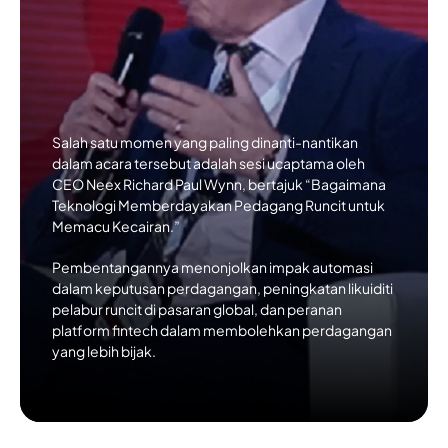
Salah satu momen yang paling dinanti-nantikan
dalam acara tersebut adalah sesi ucaptama oleh
CEO Neex Richard Paul Wynn
, bertajuk “Bagaimana
Teknologi Memberdayakan Pedagang Runcit untuk
Memacu Kecairan.”
Pembentangannya menonjolkan impak
automasi
dalam keputusan perdagangan
, peningkatan
likuiditi
pelabur runcit di pasaran global
, dan peranan
platform fintech dalam membolehkan perdagangan
yang lebih bijak
.