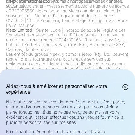
Le groupe Neex comprend, mais n'est pas limité aux entités
Neex International Ltd
– Commission des services financiers
suivantes :
(FSC) Négociant en investissements avec le numéro de licence
: GB20025869 Négociant en services complets excluant la
souscription)
|
Numéro d'enregistrement de l'entreprise :
C178053
|
14 rue Poudrière, 10ème étage Sterling Tower, Port-
Louis, Maurice.
Neex Limited
– Sainte-Lucie
|
Incorporée sous le Registre des
Sociétés Internationales (La Loi IBC) de Sainte-Lucie avec le
numéro d'enregistrement 2024-00263
|
Rez-de-chaussée, Le
bâtiment Sotheby, Rodney Bay, Gros-Islet, Boîte postale 838,
Castries, Sainte-Lucie
Les entités du groupe Neex, y compris Neex (Pty) Ltd, peuvent
restreindre la fourniture de produits et de services aux
résidents ou citoyens de certaines juridictions en réponse aux
lois, règlements et exigences de conformité applicables. Cela
inclut, mais sans s'y limiter, des restrictions sur les résidents
des États-Unis, du Canada et de toute autre juridiction où de
telles offres sont interdites par la loi ou le règlement. Le groupe
Aidez-nous à améliorer et personnaliser votre
examine et met continuellement à jour ses restrictions
expérience
conformément aux changements réglementaires.
Avertissement de Risque:
Les Contrats de Différence (CFDs) et
Nous utilisons des cookies de première et de troisième partie,
le Forex sont des produits à effet de levier et présentent un
ainsi que d'autres technologies de suivi, pour vous offrir la
risque élevé de perte rapide de capital. Le trading de tels
instruments peut ne pas convenir à tous les investisseurs.
pleine fonctionnalité de notre site web, personnaliser votre
Votre potentiel de profit ou de perte est directement lié aux
expérience utilisateur, effectuer des analyses et fournir de la
fluctuations des prix du marché. Avant de trader, examinez
publicité personnalisée sur nos sites.
attentivement vos objectifs d'investissement, votre niveau
d'expérience, votre situation financière et votre tolérance au
En cliquant sur 'Accepter tout', vous consentez à la