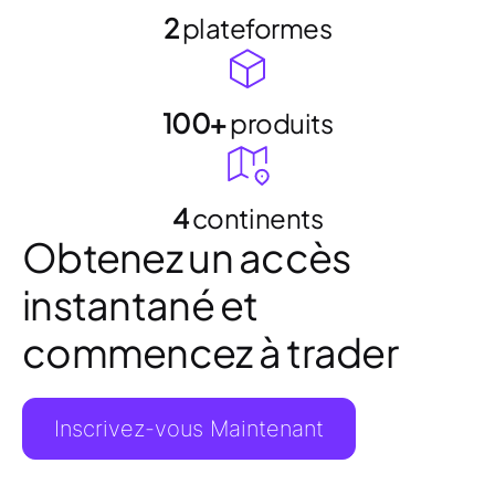
2
plateformes
100+
produits
4
continents
Obtenez un accès
instantané et
commencez à trader
Inscrivez-vous Maintenant