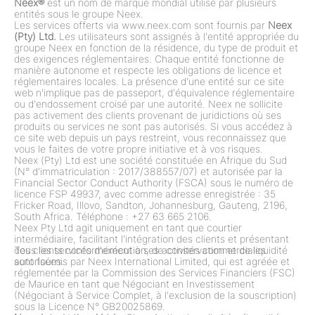
Neex®
est un nom de marque mondial utilisé par plusieurs
entités sous le groupe Neex.
Les services offerts via www.neex.com sont fournis par
Neex
(Pty) Ltd.
Les utilisateurs sont assignés à l'entité appropriée du
groupe Neex en fonction de la résidence, du type de produit et
des exigences réglementaires. Chaque entité fonctionne de
manière autonome et respecte les obligations de licence et
réglementaires locales. La présence d'une entité sur ce site
web n'implique pas de passeport, d'équivalence réglementaire
ou d'endossement croisé par une autorité. Neex ne sollicite
pas activement des clients provenant de juridictions où ses
produits ou services ne sont pas autorisés. Si vous accédez à
ce site web depuis un pays restreint, vous reconnaissez que
vous le faites de votre propre initiative et à vos risques.
Neex (Pty) Ltd est une société constituée en Afrique du Sud
(N° d'immatriculation : 2017/388557/07) et autorisée par la
Financial Sector Conduct Authority (FSCA) sous le numéro de
licence FSP 49937, avec comme adresse enregistrée : 35
Fricker Road, Illovo, Sandton, Johannesburg, Gauteng, 2196,
South Africa. Téléphone : +27 63 665 2106.
Neex Pty Ltd agit uniquement en tant que courtier
intermédiaire, facilitant l'intégration des clients et présentant
des clients conformément à ses activités commerciales
Tous les services d'exécution, de conservation et de liquidité
autorisées.
sont fournis par Neex International Limited, qui est agréée et
réglementée par la Commission des Services Financiers (FSC)
de Maurice en tant que Négociant en Investissement
(Négociant à Service Complet, à l'exclusion de la souscription)
sous la Licence N° GB20025869.