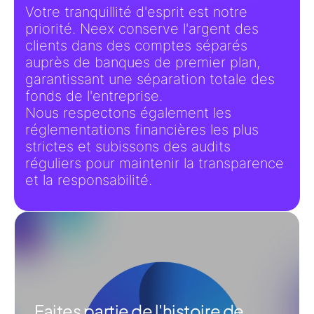
Votre tranquillité d'esprit est notre
priorité. Neex conserve l'argent des
clients dans des comptes séparés
auprès de banques de premier plan,
garantissant une séparation totale des
fonds de l'entreprise.
Nous respectons également les
réglementations financières les plus
strictes et subissons des audits
réguliers pour maintenir la transparence
et la responsabilité.
Faites partie de l'histoire de