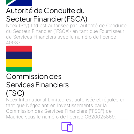
Autorité de Conduite du
Secteur Financier (FSCA)
Neex (Pty) Ltd est autorisée par l'Autorité de Conduite
du Secteur Financier (“FSCA”) en tant que Fournisseur
de Services Financiers avec le numéro de licence
49937.
Commission des
Services Financiers
(FSC)
Neex International Limited est autorisée et régulée en
tant que Négociant en Investissements par la
Commission des Services Financiers ("FSC") de
Maurice sous le numéro de licence GB20025869.