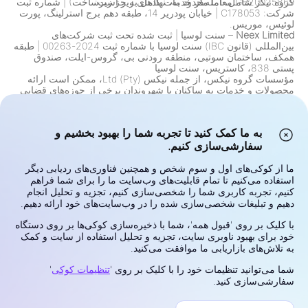
گروه نیگز شامل، اما محدود به، نهادهای زیر است:
GB20025869 معامله‌گر خدمات کامل به جز زیرساخت) | شماره ثبت
شرکت: C178053 | خیابان پودریر 14، طبقه دهم برج استرلینگ، پورت
لوئیس، موریس.
Neex Limited
– سنت لوسیا
|
ثبت شده تحت ثبت شرکت‌های
بین‌المللی (قانون IBC) سنت لوسیا با شماره ثبت 2024-00263
|
طبقه
همکف، ساختمان سوتبی، منطقه رودنی بی، گروس-ایلت، صندوق
پستی 838، کاستریس، سنت لوسیا
مؤسسات گروه نیكس، از جمله نیكس (Pty) Ltd، ممکن است ارائه
محصولات و خدمات به ساکنان یا شهروندان برخی از حوزه‌های قضایی
را در پاسخ به قوانین، مقررات و الزامات انطباق محدود کنند. این
شامل، اما محدود به، محدودیت‌هایی برای ساکنان ایالات متحده، کانادا
و هر حوزه قضایی دیگری است که ارائه چنین خدماتی به موجب قانون
به ما کمک کنید تا تجربه شما را بهبود بخشیم و
یا مقررات ممنوع است. گروه به طور مداوم محدودیت‌های خود را بر
اساس تغییرات نظارتی بررسی و به‌روزرسانی می‌کند.
سفارشی‌سازی کنیم.
هشدار ریسک:
قراردادهای اختلاف قیمت (CFDs) و ارزهای خارجی
(فارکس) محصولات اهرمی هستند و ریسک بالایی از دست دادن سریع
ما از کوکی‌های اول و سوم شخص و همچنین فناوری‌های ردیابی دیگر
سرمایه را تحمل می‌کنند. معامله این ابزارها ممکن است برای همه
استفاده می‌کنیم تا تمام قابلیت‌های وب‌سایت ما را برای شما فراهم
سرمایه‌گذاران مناسب نباشد. پتانسیل سود یا زیان شما به طور مستقیم
کنیم، تجربه کاربری شما را شخصی‌سازی کنیم، تجزیه و تحلیل انجام
به نوسانات قیمت بازار مرتبط است. قبل از معامله، اهداف
دهیم و تبلیغات شخصی‌سازی شده را در وب‌سایت‌های خود ارائه دهیم.
سرمایه‌گذاری، سطح تجربه، وضعیت مالی و تحمل ریسک خود را به
دقت در نظر بگیرید. اگر در مورد ریسک‌ها یا شرایط معامله مطمئن
با کلیک بر روی 'قبول همه'، شما با ذخیره‌سازی کوکی‌ها بر روی دستگاه
نیستید، مشاوره مستقل از یک مشاور مالی معتبر دریافت کنید. با
خود برای بهبود ناوبری سایت، تجزیه و تحلیل استفاده از سایت و کمک
وجوهی که نمی‌توانید از دست بدهید، معامله نکنید.
به تلاش‌های بازاریابی ما موافقت می‌کنید.
حریم خصوصی و امنیت
شما می‌توانید تنظیمات خود را با کلیک بر روی '
تنظیمات کوکی
'
شرایط استفاده
سفارشی‌سازی کنید.
سیاست کوکی‌ها
افشای ریسک