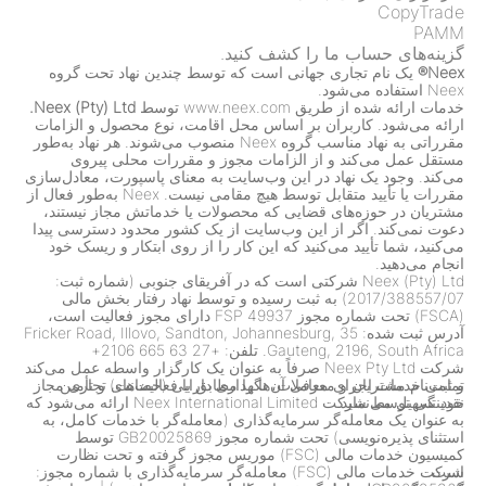
CopyTrade
PAMM
گزینه‌های حساب ما را کشف کنید.
Neex®
یک نام تجاری جهانی است که توسط چندین نهاد تحت گروه
Neex استفاده می‌شود.
خدمات ارائه شده از طریق www.neex.com توسط
Neex (Pty) Ltd.
ارائه می‌شود. کاربران بر اساس محل اقامت، نوع محصول و الزامات
مقرراتی به نهاد مناسب گروه Neex منصوب می‌شوند. هر نهاد به‌طور
مستقل عمل می‌کند و از الزامات مجوز و مقررات محلی پیروی
می‌کند. وجود یک نهاد در این وب‌سایت به معنای پاسپورت، معادل‌سازی
مقررات یا تأیید متقابل توسط هیچ مقامی نیست. Neex به‌طور فعال از
مشتریان در حوزه‌های قضایی که محصولات یا خدماتش مجاز نیستند،
دعوت نمی‌کند. اگر از این وب‌سایت از یک کشور محدود دسترسی پیدا
می‌کنید، شما تأیید می‌کنید که این کار را از روی ابتکار و ریسک خود
انجام می‌دهید.
Neex (Pty) Ltd شرکتی است که در آفریقای جنوبی (شماره ثبت:
2017/388557/07) به ثبت رسیده و توسط نهاد رفتار بخش مالی
(FSCA) تحت شماره مجوز FSP 49937 دارای مجوز فعالیت است،
آدرس ثبت شده: 35 Fricker Road, Illovo, Sandton, Johannesburg,
Gauteng, 2196, South Africa. تلفن: +27 63 665 2106+
شرکت Neex Pty Ltd صرفاً به عنوان یک کارگزار واسطه عمل می‌کند
تمامی خدمات اجرای معاملات، نگهداری دارایی (حضانت) و تأمین
و ثبت‌نام مشتریان و معرفی آن‌ها را مطابق با فعالیت‌های تجاری مجاز
خود تسهیل می‌نماید.
نقدینگی توسط شرکت Neex International Limited ارائه می‌شود که
به عنوان یک معامله‌گر سرمایه‌گذاری (معامله‌گر با خدمات کامل، به
استثنای پذیره‌نویسی) تحت شماره مجوز GB20025869 توسط
کمیسیون خدمات مالی (FSC) موریس مجوز گرفته و تحت نظارت
است.
شرکت خدمات مالی (FSC) معامله‌گر سرمایه‌گذاری با شماره مجوز: