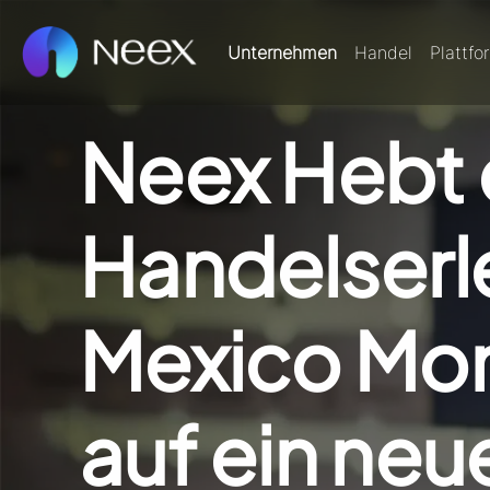
Unternehmen
Handel
Plattfo
Neex Hebt 
Handelserle
Mexico Mo
auf ein neu