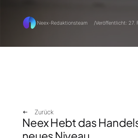
Neex-Redaktionsteam
Veröffentlicht: 27.
/
Zurück
Neex Hebt das Handels
neues Niveau