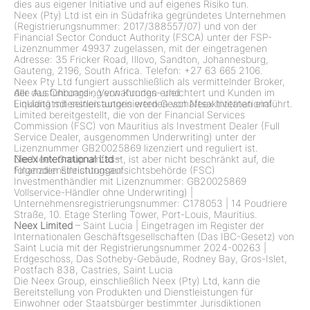
dies aus eigener Initiative und auf eigenes Risiko tun.
Neex (Pty) Ltd ist ein in Südafrika gegründetes Unternehmen
(Registrierungsnummer: 2017/388557/07) und von der
Financial Sector Conduct Authority (FSCA) unter der FSP-
Lizenznummer 49937 zugelassen, mit der eingetragenen
Adresse: 35 Fricker Road, Illovo, Sandton, Johannesburg,
Gauteng, 2196, South Africa. Telefon: +27 63 665 2106.
Neex Pty Ltd fungiert ausschließlich als vermittelnder Broker,
der das Onboarding von Kunden erleichtert und Kunden im
Alle Ausführungs-, Verwahrungs- und
Einklang mit seinen autorisierten Geschäftsaktivitäten einführt.
Liquiditätsdienstleistungen werden von Neex International
Limited bereitgestellt, die von der Financial Services
Commission (FSC) von Mauritius als Investment Dealer (Full
Service Dealer, ausgenommen Underwriting) unter der
Lizenznummer GB20025869 lizenziert und reguliert ist.
Die Neex Group umfasst, ist aber nicht beschränkt auf, die
Neex International Ltd
–
folgenden Einrichtungen:
Finanzdienstleistungsaufsichtsbehörde (FSC)
Investmenthändler mit Lizenznummer: GB20025869
Vollservice-Händler ohne Underwriting)
|
Unternehmensregistrierungsnummer: C178053
|
14 Poudriere
Straße, 10. Etage Sterling Tower, Port-Louis, Mauritius.
Neex Limited
– Saint Lucia
|
Eingetragen im Register der
Internationalen Geschäftsgesellschaften (Das IBC-Gesetz) von
Saint Lucia mit der Registrierungsnummer 2024-00263
|
Erdgeschoss, Das Sotheby-Gebäude, Rodney Bay, Gros-Islet,
Postfach 838, Castries, Saint Lucia
Die Neex Group, einschließlich Neex (Pty) Ltd, kann die
Bereitstellung von Produkten und Dienstleistungen für
Einwohner oder Staatsbürger bestimmter Jurisdiktionen