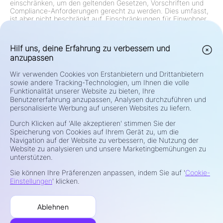
einschränken, um den geltenden Gesetzen, Vorschriften und
Compliance-Anforderungen gerecht zu werden. Dies umfasst,
ist aber nicht beschränkt auf, Einschränkungen für Einwohner
der Vereinigten Staaten, Kanada und jeder anderen
Jurisdiktion, in der solche Angebote gesetzlich oder durch
Vorschriften verboten sind. Die Gruppe überprüft und
Hilf uns, deine Erfahrung zu verbessern und
aktualisiert ihre Einschränkungen kontinuierlich gemäß den
anzupassen
regulatorischen Änderungen.
Risiko Warnung:
Differenzkontrakte (CFDs) und Devisen (Forex)
Wir verwenden Cookies von Erstanbietern und Drittanbietern
sind Hebelprodukte und bergen ein hohes Risiko eines
schnellen Kapitalverlusts. Der Handel mit solchen Instrumenten
sowie andere Tracking-Technologien, um Ihnen die volle
ist möglicherweise nicht für alle Investoren geeignet. Ihr
Funktionalität unserer Website zu bieten, Ihre
Potenzial für Gewinn oder Verlust ist direkt mit den
Benutzererfahrung anzupassen, Analysen durchzuführen und
Preisschwankungen auf dem Markt verbunden. Überlegen Sie
personalisierte Werbung auf unseren Websites zu liefern.
vor dem Handel sorgfältig Ihre Anlageziele, Erfahrungsgrad,
finanzielle Situation und Risikobereitschaft. Wenn Sie unsicher
Durch Klicken auf 'Alle akzeptieren' stimmen Sie der
über die Risiken oder die Handelsbedingungen sind, suchen Sie
Speicherung von Cookies auf Ihrem Gerät zu, um die
unabhängigen Rat bei einem qualifizierten Finanzberater.
Navigation auf der Website zu verbessern, die Nutzung der
Handeln Sie nicht mit Mitteln, die Sie sich nicht leisten können
Website zu analysieren und unsere Marketingbemühungen zu
zu verlieren.
unterstützen.
Datenschutz & Sicherheit
Sie können Ihre Präferenzen anpassen, indem Sie auf '
Cookie-
Nutzungsbedingungen
Einstellungen
' klicken.
Cookie-Richtlinie
Risikohinweis
Ablehnen
Beschwerdemanagement