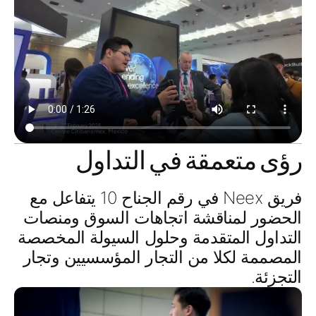
رؤى متعمقة في التداول
فريق Neex في
رقم الجناح 10
يتفاعل مع
الحضور لمناقشة
اتجاهات السوق
و
منصات
التداول المتقدمة
و
حلول السيولة المخصصة
المصممة لكلا من
التجار المؤسسيين
و
تجار
التجزئة
.