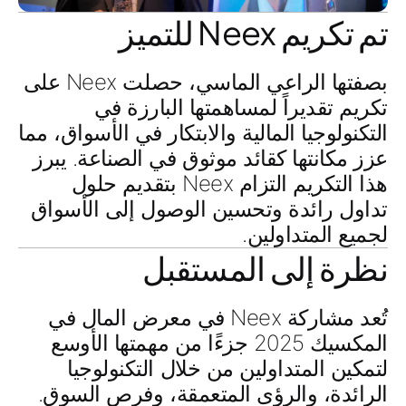
تم تكريم Neex للتميز
بصفتها
الراعي الماسي
، حصلت Neex على
تكريم تقديراً
لمساهمتها البارزة في
التكنولوجيا المالية والابتكار في الأسواق
، مما
عزز مكانتها كقائد موثوق في الصناعة. يبرز
هذا التكريم التزام Neex بتقديم حلول
تداول رائدة وتحسين الوصول إلى الأسواق
لجميع المتداولين.
نظرة إلى المستقبل
تُعد مشاركة Neex في
معرض المال في
المكسيك 2025
جزءًا من مهمتها الأوسع
لتمكين المتداولين من خلال
التكنولوجيا
الرائدة
، و
الرؤى المتعمقة
، و
فرص السوق
.