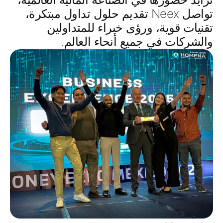
تواصل Neex تقديم
حلول تداول مبتكرة
،
تقنيات قوية
، و
رؤى خبراء
للمتداولين
والشركات في جميع أنحاء العالم.