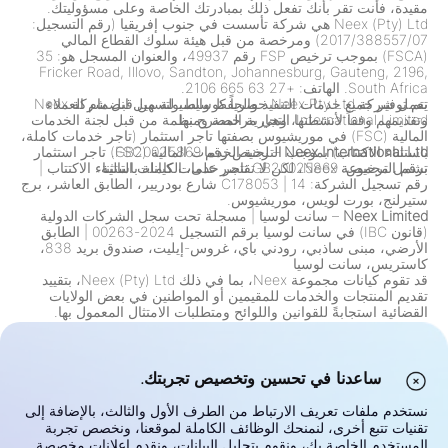
مقيدة، فأنت تقر بأنك تفعل ذلك بمبادرتك الخاصة وعلى مسؤوليتك.
Neex (Pty) Ltd هي شركة تأسست في جنوب إفريقيا (رقم التسجيل:
2017/388557/07) ومرخصة من قبل هيئة سلوك القطاع المالي
(FSCA) بموجب ترخيص FSP رقم 49937، والعنوان المسجل هو: 35
Fricker Road, Illovo, Sandton, Johannesburg, Gauteng, 2196,
South Africa. الهاتف: +27 63 665 2106.
تعمل شركة Neex Pty Ltd حصرياً كوسيط، لتسهيل انضمام العملاء
يتم توفير جميع خدمات التنفيذ والحفظ والسيولة من قبل شركة Neex
وتقديمهم وفقاً لأنشطتها التجارية المصرح بها.
International Limited، وهي مرخصة ومنظمة من قبل لجنة الخدمات
المالية (FSC) في موريشيوس بصفتها تاجر استثمار (تاجر خدمات كاملة،
Neex International Ltd
باستثناء الاكتتاب) بموجب الترخيص رقم GB20025869.
– لجنة الخدمات المالية (FSC) تاجر استثمار
برقم الترخيص: GB20025869 تاجر خدمات كاملة باستثناء الاكتتاب
تشمل مجموعة Neex، لكن لا تقتصر على، الكيانات التالية:
|
رقم تسجيل الشركة: C178053
|
14 شارع بودريير، الطابق العاشر، برج
ستيرلنج، بورت لويس، موريشيوس.
Neex Limited
– سانت لوسيا
|
مسجلة تحت سجل الشركات الدولية
(قانون IBC) في سانت لوسيا برقم التسجيل 2024-00263
|
الطابق
الأرضي، مبنى ساذبي، رودني باي، غروس-إيليت، صندوق بريد 838،
كاستريس، سانت لوسيا
قد تقوم كيانات مجموعة Neex، بما في ذلك Neex (Pty) Ltd، بتقييد
تقديم المنتجات والخدمات للمقيمين أو المواطنين في بعض الولايات
القضائية استجابةً للقوانين واللوائح ومتطلبات الامتثال المعمول بها.
يشمل ذلك، ولكن لا يقتصر على، القيود المفروضة على المقيمين في
الولايات المتحدة وكندا وأي ولاية قضائية أخرى حيث تحظر القوانين أو
اللوائح مثل هذه العروض. تقوم المجموعة بمراجعة وتحديث قيودها
باستمرار وفقًا للتغيرات التنظيمية.
ساعدنا في تحسين وتخصيص تجربتك.
تحذير من المخاطر:
عقود الفروقات (CFDs) وسوق الصرف الأجنبي
(Forex) هي منتجات مدفوعة بالرافعة المالية وتحمل مخاطر عالية
نستخدم ملفات تعريف الارتباط من الطرف الأول والثالث، بالإضافة إلى
بفقدان رأس المال بسرعة. قد لا تكون تجارة مثل هذه الأدوات مناسبة
تقنيات تتبع أخرى، لنمنحك الوظائف الكاملة لموقعنا، ونخصص تجربة
لجميع المستثمرين. إن إمكانياتك لتحقيق ربح أو خسارة مرتبطة مباشرة
المستخدم الخاصة بك، ونقوم بتحليل البيانات، ونقدم إعلانات مخصصة