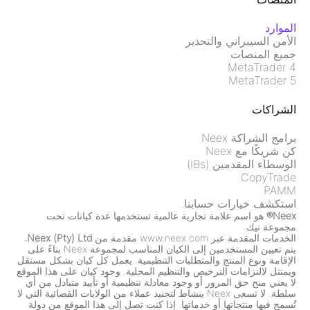
الموارد
الأمن السيبراني والتحذير
جميع المنصات
MetaTrader 4
MetaTrader 5
الشراكات
برامج الشراكة Neex
كن شريكًا مع Neex
الوسطاء المقدمين (IBs)
CopyTrade
PAMM
استكشف خيارات حسابنا.
Neex®
هو اسم علامة تجارية عالمية تستخدمها عدة كيانات تحت
مجموعة نيك.
الخدمات المقدمة عبر www.neex.com مقدمة من
Neex (Pty) Ltd.
يتم تعيين المستخدمين إلى الكيان المناسب لمجموعة Neex بناءً على
الإقامة ونوع المنتج والمتطلبات التنظيمية. يعمل كل كيان بشكل مستقل
ويمتثل لالتزامات الترخيص والتنظيم المحلية. وجود كيان على هذا الموقع
لا يعني منح حق المرور أو وجود معادلة تنظيمية أو تأييد متبادل من أي
سلطة. لا تسعى Neex بنشاط لتجنيد عملاء من الولايات القضائية التي لا
تُسمح فيها منتجاتها أو خدماتها. إذا كنت تصل إلى هذا الموقع من دولة