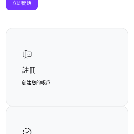
立即開始
投資者至關重要，因為它們可能會影響股價，
因為披露的盈利、收入和其他財務指標。
註冊
創建您的帳戶