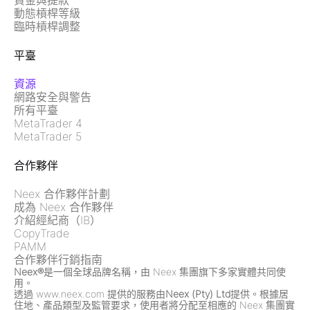
資金與提款
動態槓桿等級
臨時槓桿調整
平臺
資源
網路安全與警告
所有平臺
MetaTrader 4
MetaTrader 5
合作夥伴
Neex 合作夥伴計劃
成為 Neex 合作夥伴
介紹經紀商（IB）
CopyTrade
PAMM
合作夥伴行銷指南
Neex®
是一個全球品牌名稱，由 Neex 集團旗下多家實體共同使
用。
透過 www.neex.com 提供的服務由
Neex (Pty) Ltd
提供。根據居
住地、產品類型及監管要求，使用者將分配至相應的 Neex 集團實