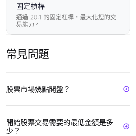
固定槓桿
通過 20:1 的固定杠桿，最大化您的交
易能力。
常見問題
股票市場幾點開盤？
股市開盤時間因地區而異。對於Neex的美國
股票，交易時間為星期一至星期五，16:30至
23:00（GMT+2）。季節性或市場條件的因素
開始股票交易需要的最低金額是多
可能會讓時間有所異動，因此請隨時查看交易
少？
時間以獲取最新資訊。