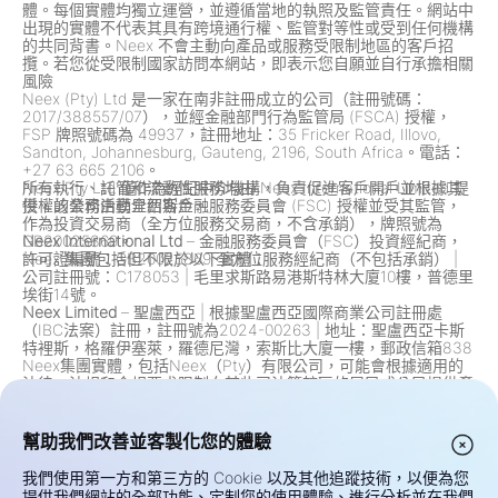
體。每個實體均獨立運營，並遵循當地的執照及監管責任。網站中
出現的實體不代表其具有跨境通行權、監管對等性或受到任何機構
的共同背書。Neex 不會主動向產品或服務受限制地區的客戶招
攬。若您從受限制國家訪問本網站，即表示您自願並自行承擔相關
風險
Neex (Pty) Ltd 是一家在南非註冊成立的公司（註冊號碼：
2017/388557/07），並經金融部門行為監管局 (FSCA) 授權，
FSP 牌照號碼為 49937，註冊地址：35 Fricker Road, Illovo,
Sandton, Johannesburg, Gauteng, 2196, South Africa。電話：
+27 63 665 2106。
Neex Pty Ltd 僅作為經紀中介機構，負責促進客戶開戶並根據其
所有執行、託管和流動性服務均由 Neex International Limited 提
授權的業務活動介紹客戶。
供，該公司由模里西斯金融服務委員會 (FSC) 授權並受其監管，
作為投資交易商（全方位服務交易商，不含承銷），牌照號為
GB20025869。
Neex International Ltd
– 金融服務委員會（FSC）投資經紀商，
Neex 集團包括但不限於以下實體：
許可證編號：GB20025869 全方位服務經紀商（不包括承銷）
|
公司註冊號：C178053
|
毛里求斯路易港斯特林大廈10樓，普德里
埃街14號。
Neex Limited
– 聖盧西亞
|
根據聖盧西亞國際商業公司註冊處
（IBC法案）註冊，註冊號為2024-00263
|
地址：聖盧西亞卡斯
特裡斯，格羅伊塞萊，羅德尼灣，索斯比大廈一樓，郵政信箱838
Neex集團實體，包括Neex（Pty）有限公司，可能會根據適用的
法律、法規和合規要求限制向某些司法管轄區的居民或公民提供產
品和服務。這包括但不限於對美國、加拿大及任何其他法律或法規
禁止此類產品和服務的司法管轄區居民的限制。該集團會根據監管
變化不斷審查和更新其限制。
幫助我們改善並客製化您的體驗
風險警告:
差價合約（CFD）及外匯（Forex）為槓桿產品，涉及高
風險並可能迅速導致資本損失。此類交易未必適合所有投資者。您
我們使用第一方和第三方的 Cookie 以及其他追蹤技術，以便為您
的潛在利潤或虧損取決於市場價格的波動。在交易前，請仔細考慮
提供我們網站的全部功能、定制您的使用體驗、進行分析並在我們