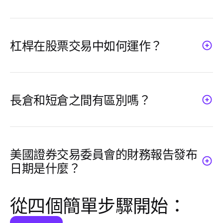
最低金額會根據經紀商和帳戶類型而有所不
同。在Neex，入金要求是靈活的。您可以從
以下金額開始股票交易：
杠桿在股票交易中如何運作？
杠桿讓您能以較少的資本控制較大的頭寸。例
如，使用20:1的杠桿，您只需要5%的總交易價
值作為保證金。雖然杠桿增加了您的潛在回
長倉和短倉之間有區別嗎？
報，但它也放大了潛在損失。請謹慎使用。
是的，多頭倉位意味著您預計股價會上漲，並
且您買入該股票以便稍後以更高的價格出售。
空頭部位涉及出售您不擁有的股票，旨在以較
美國證券交易委員會的財務報告發布
低的價格回購它。這兩種策略都可以獲利，但
日期是什麼？
也存在風險。
證券交易委員會（SEC）要求上市公司在特定
從四個簡單步驟開始：
日期提交財務報告，例如季度報告（10-Q）或
年度報告（10-K）。這些發布日期對交易者和