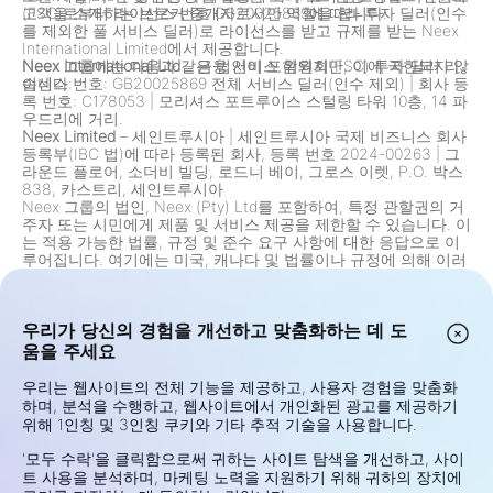
고객을 소개하는 브로커 중개자로서만 역할을 합니다.
(FSC)로부터 라이선스 번호 GB20025869에 따라 투자 딜러(인수
를 제외한 풀 서비스 딜러)로 라이선스를 받고 규제를 받는 Neex
International Limited에서 제공합니다.
Neex 그룹에는 다음과 같은 법인이 포함되지만, 이에 국한되지 않
Neex International Ltd
– 금융 서비스 위원회(FSC) 투자 딜러 라
습니다:
이센스 번호: GB20025869 전체 서비스 딜러(인수 제외)
|
회사 등
록 번호: C178053
|
모리셔스 포트루이스 스털링 타워 10층, 14 파
우드리에 거리.
Neex Limited
– 세인트루시아
|
세인트루시아 국제 비즈니스 회사
등록부(IBC 법)에 따라 등록된 회사, 등록 번호 2024-00263
|
그
라운드 플로어, 소더비 빌딩, 로드니 베이, 그로스 이렛, P.O. 박스
838, 카스트리, 세인트루시아
Neex 그룹의 법인, Neex (Pty) Ltd를 포함하여, 특정 관할권의 거
주자 또는 시민에게 제품 및 서비스 제공을 제한할 수 있습니다. 이
는 적용 가능한 법률, 규정 및 준수 요구 사항에 대한 응답으로 이
루어집니다. 여기에는 미국, 캐나다 및 법률이나 규정에 의해 이러
한 제공이 금지된 기타 관할권의 거주자에 대한 제한이 포함되지
만 이에 국한되지 않습니다. 그룹은 규제 변화에 따라 제한 사항을
지속적으로 검토하고 업데이트합니다.
우리가 당신의 경험을 개선하고 맞춤화하는 데 도
위험 경고:
차액 계약(CFD) 및 외환(Forex)은 레버리지 상품이며
자본의 급속한 손실에 대한 높은 위험을 동반합니다. 이러한 상품
움을 주세요
의 거래는 모든 투자자에게 적합하지 않을 수 있습니다. 귀하의 수
익 또는 손실 가능성은 시장 가격 변동에 직접적으로 연관되어 있
우리는 웹사이트의 전체 기능을 제공하고, 사용자 경험을 맞춤화
습니다. 거래를 시작하기 전에 귀하의 투자 목표, 경험 수준, 재정
하며, 분석을 수행하고, 웹사이트에서 개인화된 광고를 제공하기
상황 및 위험 감내 능력을 신중하게 고려하십시오. 거래의 위험이
위해 1인칭 및 3인칭 쿠키와 기타 추적 기술을 사용합니다.
나 조건에 대해 확신이 없다면 자격을 갖춘 재정 고문에게 독립적
인 조언을 받으십시오. 감당할 수 없는 자금으로 거래하지 마십시
'모두 수락'을 클릭함으로써 귀하는 사이트 탐색을 개선하고, 사이
오.
트 사용을 분석하며, 마케팅 노력을 지원하기 위해 귀하의 장치에