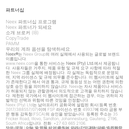
파트너십
Neex 파트너십 프로그램
Neex 파트너가 되세요
소개 브로커 (IB)
CopyTrade
PAMM
우리의 계좌 옵션을 탐색하세요.
Neex®
는 Neex Group의 여러 실체에서 사용되는 글로벌 브랜드
이름입니다.
www.neex.com을 통한 서비스는
Neex (Pty) Ltd.
에서 제공됩니
다. 사용자들은 거주지, 제품 유형 및 규제 요구 사항에 따라 적절
한 Neex 그룹 실체에 배정됩니다. 각 실체는 독립적으로 운영되
며, 지역 라이센스 및 규제 의무를 준수합니다. 이 웹사이트에 실체
가 존재한다고 해서 여권 통과, 규제 동등성 또는 어떤 권한에 의한
상호 승인 등을 의미하지 않습니다. Neex는 자사 제품이나 서비스
가 허용되지 않는 관할권에서 의도적으로 고객을 유치하지 않습니
다. 제한된 국가에서 이 웹사이트에 접근하는 경우, 이는 귀하의 자
발적인 선택과 위험에 따른 것임을 인정합니다.
Neex (Pty) Ltd는 남아프리카 공화국에 설립된 회사(등록 번호:
2017/388557/07)이며 FSP 라이선스 번호 49937에 따라 금융 부
문 행동 감독청(FSCA)의 승인을 받았습니다. 등록된 주소는 35
Fricker Road, Illovo, Sandton, Johannesburg, Gauteng, 2196,
South Africa입니다. 전화: +27 63 665 2106.
Neex Pty Ltd는 승인된 사업 활동에 따라 고객 온보딩을 촉진하고
모든 체결, 수탁 및 유동성 서비스는 모리셔스 금융 서비스 위원회