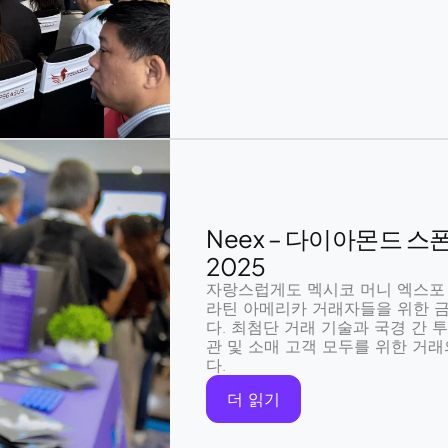
Neex – 다이아몬드 스
2025
자랑스럽게도
멕시코 머니 엑스포 
라틴 아메리카 거래자들을 위한 
다.
최첨단 거래 기술
과
국경 간 
관 및 소매 고객
모두를 위한 거래
다.
더 읽기