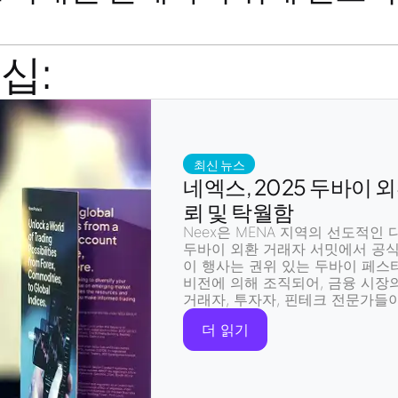
십:
최신 뉴스
네엑스, 2025 두바이 
뢰 및 탁월함
Neex
은 MENA 지역의 선도적인
두바이 외환 거래자 서밋
에서
공식
이 행사는 권위 있는
두바이 페스
비전
에 의해 조직되어, 금융 시장
거래자, 투자자, 핀테크 전문가
들이
더 읽기