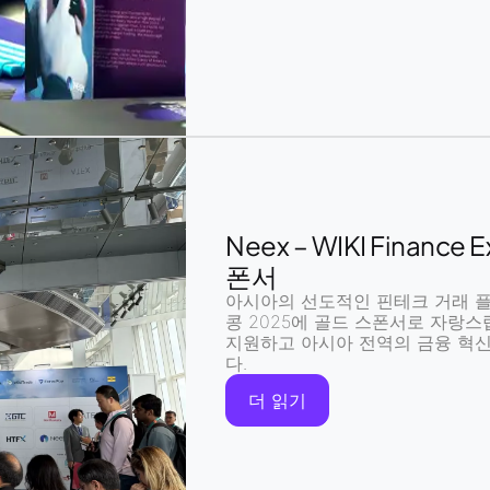
Neex – WIKI Financ
폰서
아시아의 선도적인
핀테크 거래 
콩 2025
에
골드 스폰서
로 자랑스
지원하고
아시아 전역의 금융 혁
다.
더 읽기