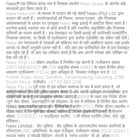
Neex®
एक वैश्विक ब्रांड नाम है जिसका उपयोग Neex Group के अंतर्गत कई
संस्थाओं द्वारा किया जाता है।
www.neex.com के माध्यम से प्रदान की गई सेवाएँ
Neex (Pty) Ltd.
द्वारा
प्रदान की जाती हैं। उपयोगकर्ताओं को निवास, उत्पाद प्रकार, और नियामक
आवश्यकताओं के आधार पर उपयुक्त Neex समूह इकाई में आवंटित किया जाता है।
प्रत्येक इकाई स्वतंत्र रूप से कार्य करती है और स्थानीय लाइसेंसिंग और नियामक
दायित्वों का पालन करती है। इस वेबसाइट पर किसी इकाई की उपस्थिति पासपोर्टिंग,
नियामक समानता, या किसी भी प्राधिकरण द्वारा क्रॉस-एंडोर्समेंट का संकेत नहीं देती।
Neex उन न्यायालयों से ग्राहकों को सक्रिय रूप से नहीं आमंत्रित करता जहां इसके
उत्पाद या सेवाएँ अनुमति प्राप्त नहीं हैं। यदि आप एक प्रतिबंधित देश से इस वेबसाइट
तक पहुँच रहे हैं, तो आप यह स्वीकार करते हैं कि आप अपनी स्वेच्छा और जोखिम पर
ऐसा कर रहे हैं।
Neex (Pty) Ltd दक्षिण अफ्रीका में निगमित एक कंपनी है (पंजीकरण संख्या:
2017/388557/07) और FSP लाइसेंस संख्या 49937 के तहत वित्तीय क्षेत्र
आचरण प्राधिकरण (FSCA) द्वारा अधिकृत है, जिसका पंजीकृत पता है: 35
Fricker Road, Illovo, Sandton, Johannesburg, Gauteng, 2196,
South Africa. टेलीफोन: +27 63 665 2106.
Neex Pty Ltd पूरी तरह से एक ब्रोकर मध्यस्थ के रूप में कार्य करता है, जो
क्लाइंट ऑनबोर्डिंग की सुविधा प्रदान करता है और अपनी अधिकृत व्यावसायिक
सभी निष्पादन, कस्टडी, और तरलता सेवाएं Neex International Limited द्वारा
गतिविधियों के अनुसार क्लाइंट्स को पेश करता है।
प्रदान की जाती हैं, जो लाइसेंस संख्या GB20025869 के तहत एक निवेश डीलर
(पूर्ण सेवा डीलर, अंडरराइटिंग को छोड़कर) के रूप में मॉरीशस के वित्तीय सेवा आयोग
(FSC) द्वारा लाइसेंस प्राप्त और विनियमित है।
Neex International Ltd
– वित्तीय सेवा आयोग (FSC) निवेश डीलर लाइसेंस #:
नीक्स ग्रुप में निम्नलिखित संस्थाएँ शामिल हैं, लेकिन इसमें सीमित नहीं हैं:
GB20025869 पूर्ण सेवा डीलर (अंडरराइटिंग को छोड़कर)
|
कंपनी पंजीकरण
संख्या: C178053
|
14 पाउड्रिएर स्ट्रीट, 10वीं मंजिल स्टर्लिंग टॉवर, पोर्ट-लुई,
मॉरीशस।
Neex Limited
– सेंट लूसिया
|
सेंट लूसिया के अंतरराष्ट्रीय व्यापार कंपनियों के
रजिस्ट्रार (IBC अधिनियम) के तहत पंजीकृत, पंजीकरण संख्या 2024-00263
|
ग्राउंड फ्लोर, द सोथबी बिल्डिंग, रोडनी बे, ग्रोस-इसलेट, पी.ओ. बॉक्स 838,