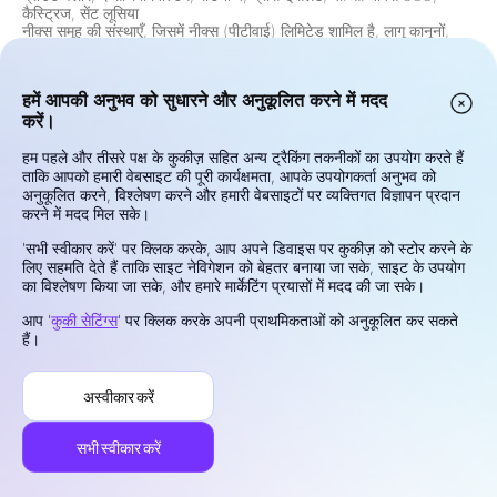
कैस्ट्रिज, सेंट लूसिया
नीक्स समूह की संस्थाएँ, जिसमें नीक्स (पीटीवाई) लिमिटेड शामिल है, लागू कानूनों,
नियमों और अनुपालन आवश्यकताओं के जवाब में कुछ न्यायालयों के निवासियों या
नागरिकों को उत्पादों और सेवाओं की आपूर्ति को सीमित कर सकती हैं। इसमें, लेकिन
इसे सीमित नहीं करते हुए, संयुक्त राज्य अमेरिका, कनाडा और किसी अन्य न्यायालय के
हमें आपकी अनुभव को सुधारने और अनुकूलित करने में मदद
निवासियों पर प्रतिबंध शामिल हैं जहाँ ऐसे प्रस्ताव कानून या नियम द्वारा निषिद्ध हैं।
समूह लगातार नियामक परिवर्तनों के अनुसार अपनी सीमाओं की समीक्षा और अद्यतन
करें।
करता है।
जोखिम चेतावनी:
अनुबंधों के लिए अंतर (CFDs) और विदेशी मुद्रा (फॉरेक्स) लीवरेज
हम पहले और तीसरे पक्ष के कुकीज़ सहित अन्य ट्रैकिंग तकनीकों का उपयोग करते हैं
उत्पाद हैं और इसमें पूंजी के तेजी से नुकसान का उच्च जोखिम होता है। ऐसे उपकरणों
ताकि आपको हमारी वेबसाइट की पूरी कार्यक्षमता, आपके उपयोगकर्ता अनुभव को
का व्यापार सभी निवेशकों के लिए उपयुक्त नहीं हो सकता है। आपके लाभ या हानि की
अनुकूलित करने, विश्लेषण करने और हमारी वेबसाइटों पर व्यक्तिगत विज्ञापन प्रदान
संभावना सीधे बाजार मूल्य में उतार-चढ़ाव से जुड़ी होती है। व्यापार करने से पहले,
करने में मदद मिल सके।
अपने निवेश लक्ष्यों, अनुभव के स्तर, वित्तीय स्थिति और जोखिम सहिष्णुता पर ध्यान से
विचार करें। यदि आप जोखिमों या व्यापार की शर्तों के बारे में सुनिश्चित नहीं हैं, तो एक
'सभी स्वीकार करें' पर क्लिक करके, आप अपने डिवाइस पर कुकीज़ को स्टोर करने के
योग्य वित्तीय सलाहकार से स्वतंत्र सलाह लें। उन फंडों के साथ व्यापार न करें जिन्हें
लिए सहमति देते हैं ताकि साइट नेविगेशन को बेहतर बनाया जा सके, साइट के उपयोग
आप खोने का जोखिम नहीं उठा सकते।
का विश्लेषण किया जा सके, और हमारे मार्केटिंग प्रयासों में मदद की जा सके।
गोपनीयता और सुरक्षा
आप '
कुकी सेटिंग्स
' पर क्लिक करके अपनी प्राथमिकताओं को अनुकूलित कर सकते
उपयोग की शर्तें
हैं।
कुकीज़ नीति
जोखिम का खुलासा
अस्वीकार करें
शिकायतों का निपटान
©2026 NEEX. सभी अधिकार सुरक्षित।
सभी स्वीकार करें