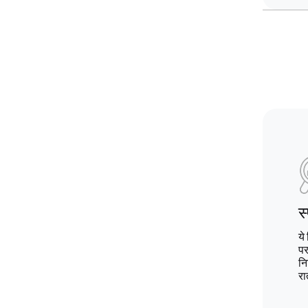
स
ये
पर
नि
रा