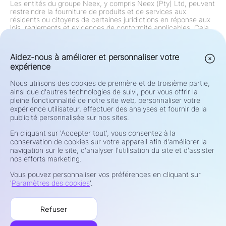
Les entités du groupe Neex, y compris Neex (Pty) Ltd, peuvent
restreindre la fourniture de produits et de services aux
résidents ou citoyens de certaines juridictions en réponse aux
lois, règlements et exigences de conformité applicables. Cela
inclut, mais sans s'y limiter, des restrictions sur les résidents
des États-Unis, du Canada et de toute autre juridiction où de
telles offres sont interdites par la loi ou le règlement. Le groupe
Aidez-nous à améliorer et personnaliser votre
examine et met continuellement à jour ses restrictions
expérience
conformément aux changements réglementaires.
Avertissement de Risque:
Les Contrats de Différence (CFDs) et
Nous utilisons des cookies de première et de troisième partie,
le Forex sont des produits à effet de levier et présentent un
ainsi que d'autres technologies de suivi, pour vous offrir la
risque élevé de perte rapide de capital. Le trading de tels
instruments peut ne pas convenir à tous les investisseurs.
pleine fonctionnalité de notre site web, personnaliser votre
Votre potentiel de profit ou de perte est directement lié aux
expérience utilisateur, effectuer des analyses et fournir de la
fluctuations des prix du marché. Avant de trader, examinez
publicité personnalisée sur nos sites.
attentivement vos objectifs d'investissement, votre niveau
d'expérience, votre situation financière et votre tolérance au
En cliquant sur 'Accepter tout', vous consentez à la
risque. Si vous n'êtes pas sûr des risques ou des conditions de
conservation de cookies sur votre appareil afin d'améliorer la
trading, demandez un avis indépendant à un conseiller
navigation sur le site, d'analyser l'utilisation du site et d'assister
financier qualifié. Ne tradez pas avec des fonds que vous ne
nos efforts marketing.
pouvez pas vous permettre de perdre.
Vous pouvez personnaliser vos préférences en cliquant sur
Confidentialité et sécurité
'
Paramètres des cookies
'.
Conditions d'utilisation
Politique de cookies
Refuser
Avertissement sur les Risques
Gestion des plaintes