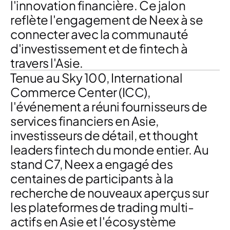
l'innovation financière
. Ce jalon
reflète l'engagement de Neex à se
connecter avec la
communauté
d'investissement et de fintech à
travers l'Asie
.
Tenue au Sky 100, International
Commerce Center (ICC),
l'événement a réuni
fournisseurs de
services financiers en Asie
,
investisseurs de détail
, et
thought
leaders fintech
du monde entier. Au
stand C7,
Neex
a engagé des
centaines de participants à la
recherche de nouveaux aperçus sur
les plateformes de trading multi-
actifs en Asie
et l'écosystème