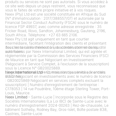
produits ou services ne sont pas autorisés. Si vous accédez à
ce site web depuis un pays restreint, vous reconnaissez que
vous le faites de votre propre initiative et à vos risques.
Neex (Pty) Ltd est une société constituée en Afrique du Sud
(N° d'immatriculation : 2017/388557/07) et autorisée par la
Financial Sector Conduct Authority (FSCA) sous le numéro de
licence FSP 49937, avec comme adresse enregistrée : 35
Fricker Road, Illovo, Sandton, Johannesburg, Gauteng, 2196,
South Africa. Téléphone : +27 63 665 2106.
Neex Pty Ltd agit uniquement en tant que courtier
intermédiaire, facilitant l'intégration des clients et présentant
des clients conformément à ses activités commerciales
Tous les services d'exécution, de conservation et de liquidité
autorisées.
sont fournis par Neex International Limited, qui est agréée et
réglementée par la Commission des Services Financiers (FSC)
de Maurice en tant que Négociant en Investissement
(Négociant à Service Complet, à l'exclusion de la souscription)
sous la Licence N° GB20025869.
Le groupe Neex comprend, mais n'est pas limité aux entités
Neex International Ltd
– Commission des services financiers
suivantes :
(FSC) Négociant en investissements avec le numéro de licence
: GB20025869 Négociant en services complets excluant la
souscription)
|
Numéro d'enregistrement de l'entreprise :
C178053
|
14 rue Poudrière, 10ème étage Sterling Tower, Port-
Louis, Maurice.
Neex Limited
– Sainte-Lucie
|
Incorporée sous le Registre des
Sociétés Internationales (La Loi IBC) de Sainte-Lucie avec le
numéro d'enregistrement 2024-00263
|
Rez-de-chaussée, Le
bâtiment Sotheby, Rodney Bay, Gros-Islet, Boîte postale 838,
Castries, Sainte-Lucie