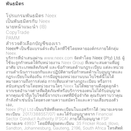
พันธมิตร
โปรแกรมพันธมิตร Neex
เป็นพันธมิตรกับ Neex
นายหน้าแนะนำ (IB)
CopyTrade
PAMM
สำรวจตัวเลือกบัญชีของเรา
Neex®
เป็นชื่อแบรนด์ระดับโลกที่ใช้โดยหลายองค์กรภายใต้กลุ่ม
Neex.
บริการที่นำเสนอผ่าน www.neex.com จัดทำโดย
Neex (Pty) Ltd.
ผู้
ใช้จะถูกกำหนดให้กับหน่วยงาน Neex Group ที่เหมาะสมตามที่อยู่
อาศัย ประเภทผลิตภัณฑ์ และข้อกำหนดด้านกฎระเบียบ แต่ละหน่วย
งานดำเนินการแยกกันและปฏิบัติตามข้อกำหนดด้านใบอนุญาตและ
กฎระเบียบในท้องถิ่น การมีอยู่ของหน่วยงานบนเว็บไซต์นี้ไม่ได้
หมายความถึงการส่งต่อ การเทียบเท่าทางกฎระเบียบ หรือการ
สนับสนุนข้ามโดยหน่วยงานใดๆ Neex ไม่ได้พยายามดึงดูดลูกค้า
จากเขตอำนาจศาลที่ผลิตภัณฑ์หรือบริการของตนไม่ได้รับอนุญาต
หากคุณเข้าถึงเว็บไซต์นี้จากประเทศที่มีข้อจำกัด คุณรับทราบว่าคุณ
กำลังทำเช่นนั้นโดยตรงตามความสมัครใจและความเสี่ยงของตัว
เอง。
Neex (Pty) Ltd เป็นบริษัทที่จดทะเบียนในแอฟริกาใต้ (หมายเลขจด
ทะเบียน: 2017/388557/07) และได้รับอนุญาตจาก Financial
Sector Conduct Authority (FSCA) ภายใต้ใบอนุญาต FSP
หมายเลข 49937 โดยมีที่อยู่จดทะเบียน: 35 Fricker Road, Illovo,
Sandton, Johannesburg, Gauteng, 2196, South Africa โทรศัพท์: