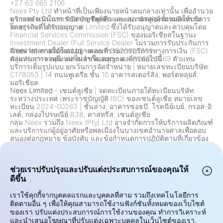
+27 63 665 2106
Neex Pty Ltd ทำหน้าที่เป็นเพียงนายหน้าคนกลางเท่านั้น เพื่ออำนวย
ความสะดวกในการเปิดบัญชีลูกค้าและแนะนำลูกค้าตามกิจกรรม
บริการดำเนินการ รับฝากทรัพย์สิน และสภาพคล่องทั้งหมดให้บริการ
ทางธุรกิจที่ได้รับอนุญาต
โดย Neex International Limited ซึ่งได้รับอนุญาตและควบคุมโดย
Financial Services Commission (FSC) ของมอริเชียสในฐานะ
Investment Dealer (Full Service Dealer ไม่รวมการรับประกันการ
จำหน่าย) ภายใต้ใบอนุญาตเลขที่ GB20025869
Neex International Ltd
– คณะกรรมการบริการทางการเงิน (FSC)
กลุ่ม Neex รวมถึง แต่ไม่จำกัดเฉพาะ องค์กรต่อไปนี้:
ตัวแทนการลงทุน หมายเลขใบอนุญาต: GB20025869 ตัวแทน
บริการเต็มรูปแบบ ยกเว้นการจัดจำหน่าย
|
หมายเลขทะเบียนบริษัท:
C178053
|
14 ถนนพูเดรีย ชั้น 10 อาคารสเตอร์ลิง, พอร์ตหลุยส์,
มอริเชียส.
Neex Limited
– เซนต์ลูเซีย
|
จดทะเบียนภายใต้ทะเบียนบริษัท
ระหว่างประเทศ (พระราชบัญญัติ IBC) ของเซนต์ลูเซีย หมายเลข
ทะเบียน 2024-00263
|
ชั้นล่าง, อาคารซอธบี, โรดนีย์เบย์, กรอส-อิ
เลต์, กล่องไปรษณีย์ 838, คาสทรีส, เซนต์ลูเซีย
กลุ่ม Neex รวมถึง Neex (Pty) Ltd อาจจำกัดการให้บริการผลิตภัณฑ์
และบริการแก่ผู้อยู่อาศัยหรือพลเมืองในบางเขตอำนาจศาลเพื่อตอบ
สนองต่อกฎหมาย ข้อบังคับ และข้อกำหนดการปฏิบัติตามที่เกี่ยวข้อง
ซึ่งรวมถึงแต่ไม่จำกัดเพียงการจำกัดผู้อยู่อาศัยในสหรัฐอเมริกา
แคนาดา และเขตอำนาจศาลอื่น ๆ ที่การเสนอขายดังกล่าวถูกห้าม
โดยกฎหมายหรือข้อบังคับ กลุ่มนี้จะตรวจสอบและปรับปรุงข้อจำกัด
ช่วยเราปรับปรุงและปรับแต่งประสบการณ์ของคุณให้
อย่างต่อเนื่องตามการเปลี่ยนแปลงด้านกฎระเบียบ
คำเตือนเกี่ยวกับความเสี่ยง:
สัญญาสำหรับความแตกต่าง (CFDs)
ดีขึ้น
และการแลกเปลี่ยนเงินตราต่างประเทศ (Forex) เป็นผลิตภัณฑ์ที่ใช้
เลเวอเรจและมีความเสี่ยงสูงในการสูญเสียเงินทุนอย่างรวดเร็ว การ
เราใช้คุกกี้จากบุคคลแรกและบุคคลที่สาม รวมถึงเทคโนโลยีการ
ซื้อขายเครื่องมือเหล่านี้อาจไม่เหมาะสมสำหรับนักลงทุนทุกคน
ติดตามอื่น ๆ เพื่อให้คุณสามารถใช้งานฟังก์ชันทั้งหมดของเว็บไซต์
ศักยภาพในการทำกำไรหรือขาดทุนของคุณมีความเชื่อมโยงโดยตรง
ของเรา ปรับแต่งประสบการณ์การใช้งานของคุณ ทำการวิเคราะห์
กับการเปลี่ยนแปลงราคาตลาด ก่อนการซื้อขาย โปรดพิจารณาเป้า
และนำเสนอโฆษณาที่ปรับแต่งเฉพาะบุคคลในเว็บไซต์ของเรา