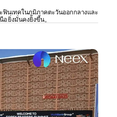
ละฟินเทคในภูมิภาคตะวันออกกลางและ
นือ
ยิ่งมั่นคงยิ่งขึ้น。