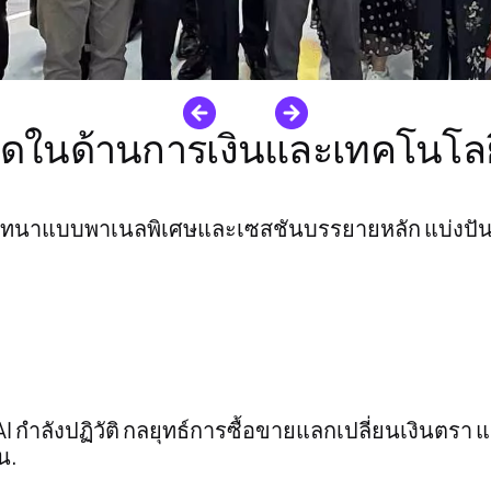
ิดในด้านการเงินและเทคโนโลย
นทนาแบบพาเนลพิเศษและเซสชันบรรยายหลัก แบ่งปันข้อ
I กำลังปฏิวัติ
กลยุทธ์การซื้อขายแลกเปลี่ยนเงินตรา
แ
น.