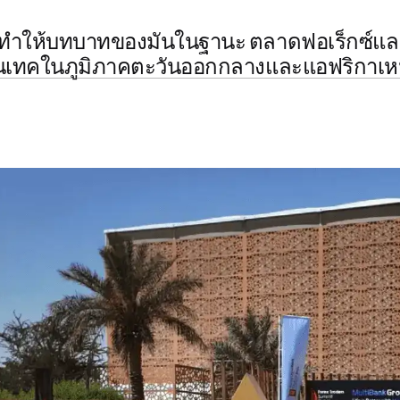
นุนทำให้บทบาทของมันในฐานะ
ตลาดฟอเร็กซ์แ
นเทคในภูมิภาคตะวันออกกลางและแอฟริกาเห