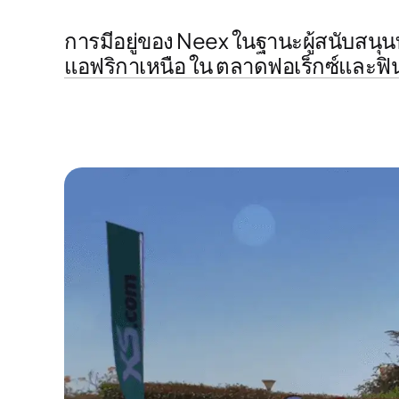
การมีอยู่ของ Neex ในฐานะผู้สนับส
แอฟริกาเหนือ
ใน
ตลาดฟอเร็กซ์และฟิ