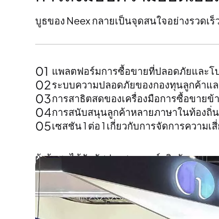
บูธของ Neex กลายเป็นจุดสนใจอย่างรวดเร็ว ซ
01
แพลตฟอร์มการซื้อขายที่ปลอดภัยและโป
02
ระบบความปลอดภัยของกองทุนลูกค้าและ
03
การสาธิตสดของเครื่องมือการซื้อขายข
04
การสนับสนุนลูกค้าหลายภาษาในท้องถิ่น
05
เซสชัน 1 ต่อ 1 เกี่ยวกับการจัดการความ
ผู้เข้าชมได้สัมผัสประสบการณ์จริงกับ
ระบบกา
ทั่วไปและลูกค้าสถาบันในตะวันออกกลาง