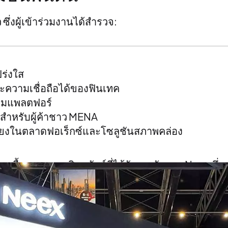
ึ่งผู้เข้าร่วมงานได้สำรวจ:
ร่งใส
ความเชื่อถือได้ของฟินเทค
้ามแพลตฟอร์
สำหรับผู้ค้าชาว MENA
เสี่ยงในตลาดฟอเร็กซ์และโซลูชันสภาพคล่อง
รซื้อขายหลายสินทรัพย์ที่ได้รับรางวัลของ Neex
ซึ่ง