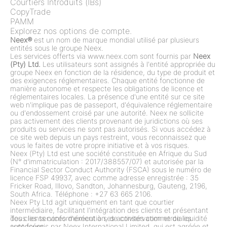
Courtiers Introduits (IBs)
CopyTrade
PAMM
Explorez nos options de compte.
Neex®
est un nom de marque mondial utilisé par plusieurs
entités sous le groupe Neex.
Les services offerts via www.neex.com sont fournis par
Neex
(Pty) Ltd.
Les utilisateurs sont assignés à l'entité appropriée du
groupe Neex en fonction de la résidence, du type de produit et
des exigences réglementaires. Chaque entité fonctionne de
manière autonome et respecte les obligations de licence et
réglementaires locales. La présence d'une entité sur ce site
web n'implique pas de passeport, d'équivalence réglementaire
ou d'endossement croisé par une autorité. Neex ne sollicite
pas activement des clients provenant de juridictions où ses
produits ou services ne sont pas autorisés. Si vous accédez à
ce site web depuis un pays restreint, vous reconnaissez que
vous le faites de votre propre initiative et à vos risques.
Neex (Pty) Ltd est une société constituée en Afrique du Sud
(N° d'immatriculation : 2017/388557/07) et autorisée par la
Financial Sector Conduct Authority (FSCA) sous le numéro de
licence FSP 49937, avec comme adresse enregistrée : 35
Fricker Road, Illovo, Sandton, Johannesburg, Gauteng, 2196,
South Africa. Téléphone : +27 63 665 2106.
Neex Pty Ltd agit uniquement en tant que courtier
intermédiaire, facilitant l'intégration des clients et présentant
des clients conformément à ses activités commerciales
Tous les services d'exécution, de conservation et de liquidité
autorisées.
sont fournis par Neex International Limited, qui est agréée et