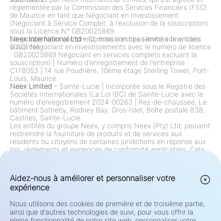
réglementée par la Commission des Services Financiers (FSC)
de Maurice en tant que Négociant en Investissement
(Négociant à Service Complet, à l'exclusion de la souscription)
sous la Licence N° GB20025869.
Le groupe Neex comprend, mais n'est pas limité aux entités
Neex International Ltd
– Commission des services financiers
suivantes :
(FSC) Négociant en investissements avec le numéro de licence
: GB20025869 Négociant en services complets excluant la
souscription)
|
Numéro d'enregistrement de l'entreprise :
C178053
|
14 rue Poudrière, 10ème étage Sterling Tower, Port-
Louis, Maurice.
Neex Limited
– Sainte-Lucie
|
Incorporée sous le Registre des
Sociétés Internationales (La Loi IBC) de Sainte-Lucie avec le
numéro d'enregistrement 2024-00263
|
Rez-de-chaussée, Le
bâtiment Sotheby, Rodney Bay, Gros-Islet, Boîte postale 838,
Castries, Sainte-Lucie
Les entités du groupe Neex, y compris Neex (Pty) Ltd, peuvent
restreindre la fourniture de produits et de services aux
résidents ou citoyens de certaines juridictions en réponse aux
lois, règlements et exigences de conformité applicables. Cela
inclut, mais sans s'y limiter, des restrictions sur les résidents
des États-Unis, du Canada et de toute autre juridiction où de
telles offres sont interdites par la loi ou le règlement. Le groupe
Aidez-nous à améliorer et personnaliser votre
examine et met continuellement à jour ses restrictions
expérience
conformément aux changements réglementaires.
Avertissement de Risque:
Les Contrats de Différence (CFDs) et
Nous utilisons des cookies de première et de troisième partie,
le Forex sont des produits à effet de levier et présentent un
ainsi que d'autres technologies de suivi, pour vous offrir la
risque élevé de perte rapide de capital. Le trading de tels
pleine fonctionnalité de notre site web, personnaliser votre
instruments peut ne pas convenir à tous les investisseurs.