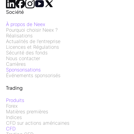
Société
À propos de Neex
Pourquoi choisir Neex ?
Réalisations
Actualités de l’entreprise
Licences et Régulations
Sécurité des fonds
Nous contacter
Carrières
Sponsorisations
Événements sponsorisés
Trading
Produits
Forex
Matières premières
Indices
CFD sur actions américaines
CFD