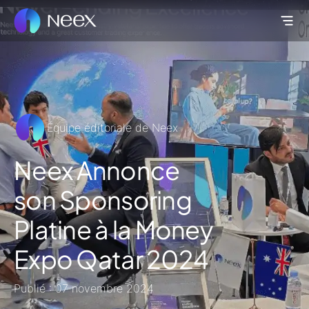
Équipe éditoriale de Neex
Neex Annonce
son Sponsoring
Platine à la Money
Expo Qatar 2024
Publié : 07 novembre 2024